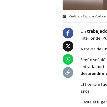
Cedida a Radio el Carbón 
Un
trabajado
interior del P
A través de u
Según señaló 
entrada norte
desprendimie
El hombre fue
años.
Hasta el luga