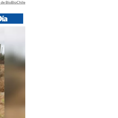
a de BioBioChile