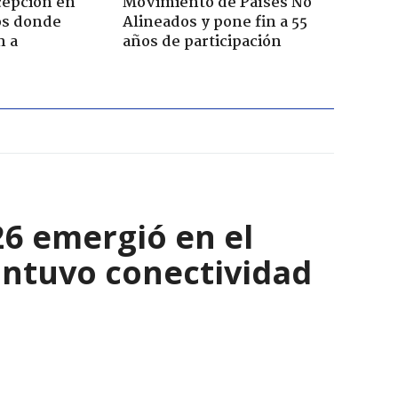
cepción en
Movimiento de Países No
cos donde
Alineados y pone fin a 55
n a
años de participación
6 emergió en el
antuvo conectividad