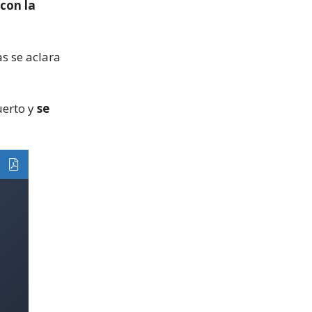
con la
as se aclara
uerto y
se