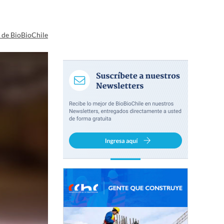
a de BioBioChile