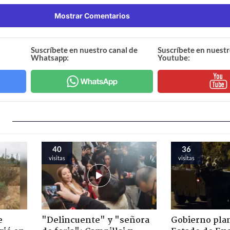
Mostrar Comentarios
Suscríbete en nuestro canal de
Suscríbete en nuestr
Whatsapp:
Youtube:
40
36
visitas
visitas
e
"Delincuente" y "señora
Gobierno plan