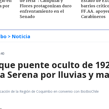
gió en
de feria": Campillai y
Estado de Ex
a por
Flores protagonizan duro
barrios críti
enfrentamiento en el
FF.AA. apoye
Senado
Carabineros
mbo
> Noticia
:40
que puente oculto de 192
a Serena por lluvias y m
ación de la Región de Coquimbo en convenio con BioBioChile
a