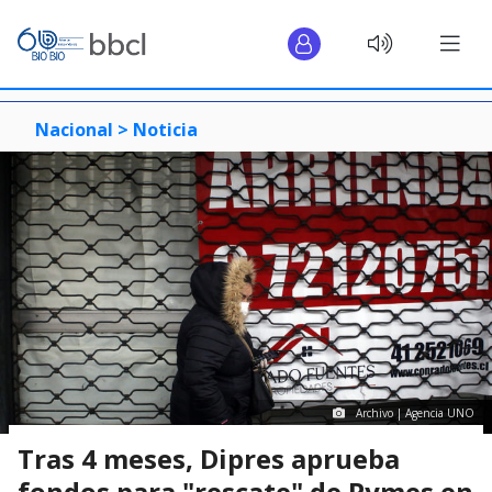
Nacional >
Noticia
Archivo | Agencia UNO
Tras 4 meses, Dipres aprueba
fondos para "rescate" de Pymes en