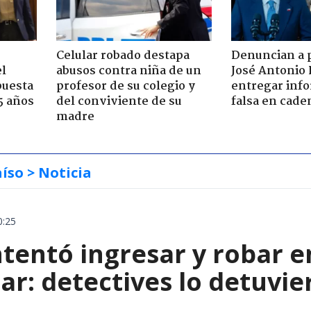
Celular robado destapa
Denuncian a 
el
abusos contra niña de un
José Antonio 
puesta
profesor de su colegio y
entregar inf
5 años
del conviviente de su
falsa en cade
madre
aíso
> Noticia
0:25
entó ingresar y robar en
ar: detectives lo detuvie