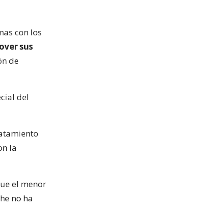
mas con los
over sus
ón de
cial del
ratamiento
on la
que el menor
che no ha