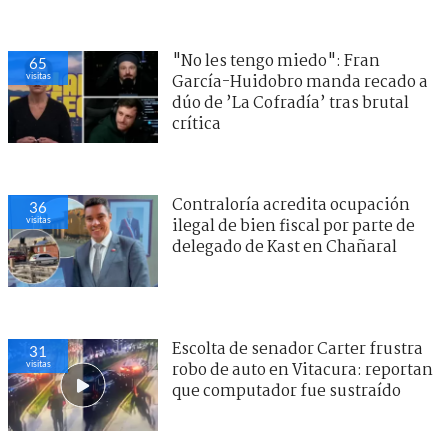
"No les tengo miedo": Fran
65
visitas
García-Huidobro manda recado a
dúo de ’La Cofradía’ tras brutal
crítica
Contraloría acredita ocupación
36
visitas
ilegal de bien fiscal por parte de
delegado de Kast en Chañaral
Escolta de senador Carter frustra
31
visitas
robo de auto en Vitacura: reportan
que computador fue sustraído