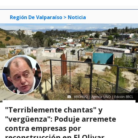
Región De Valparaíso
> Noticia
ARCHIVO | Agencia UNO | Edición BBCL
"Terriblemente chantas" y
"vergüenza": Poduje arremete
contra empresas por
reconstrucción en El Olivar