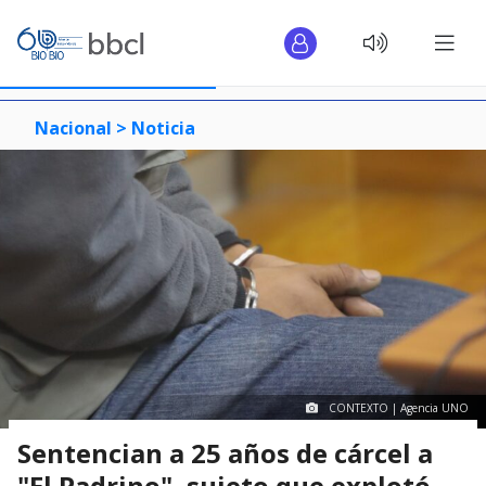
Nacional >
Noticia
CONTEXTO | Agencia UNO
Sentencian a 25 años de cárcel a
"El Padrino", sujeto que explotó