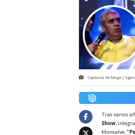
Capturas de Mega | Agen
Tras varios a
Show
, integ
Monsalve,
“P