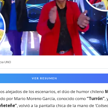
cia UNO
VER RESUMEN
ños alejados de los escenarios, el dúo de humor chileno
M
rado por Mario Moreno García, conocido como
“Turrón”
, 
eñeteñe”
, volvió a la pantalla chica de la mano de
‘Coliseo