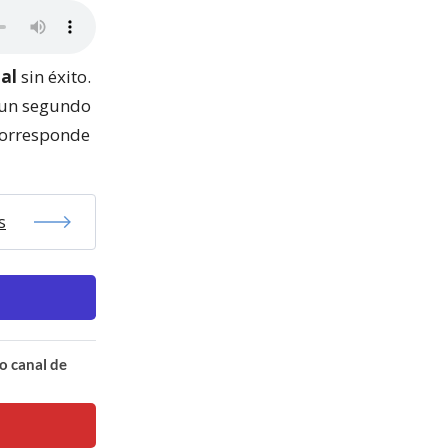
nal
sin éxito.
, un segundo
 corresponde
s
o canal de