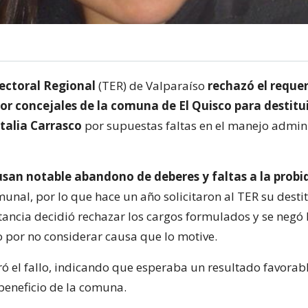
lectoral Regional
(TER) de Valparaíso
rechazó el reque
r concejales de la comuna de El Quisco para destitui
talia Carrasco
por supuestas faltas en el manejo admini
usan notable abandono de deberes y faltas a la prob
unal, por lo que hace un año solicitaron al TER su desti
tancia decidió rechazar los cargos formulados y se negó 
 por no considerar causa que lo motive.
ró el fallo, indicando que esperaba un resultado favorab
beneficio de la comuna.