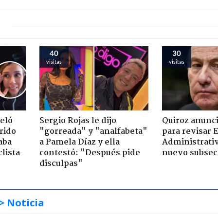
40
30
visitas
visitas
veló
Sergio Rojas le dijo
Quiroz anunc
rido
"gorreada" y "analfabeta"
para revisar 
aba
a Pamela Díaz y ella
Administrativ
clista
contestó: "Después pide
nuevo subsec
disculpas"
> Noticia