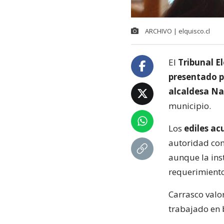
ARCHIVO | elquisco.cl
El
Tribunal E
presentado po
alcaldesa Na
municipio.
Los
ediles ac
autoridad com
aunque la ins
requerimiento
Carrasco valo
trabajado en 