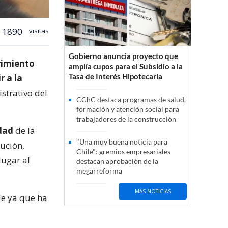
1890
visitas
Gobierno anuncia proyecto que
rimiento
amplía cupos para el Subsidio a la
Tasa de Interés Hipotecaria
r a la
strativo del
CChC destaca programas de salud,
formación y atención social para
trabajadores de la construcción
idad
de la
"Una muy buena noticia para
tución,
Chile": gremios empresariales
lugar al
destacan aprobación de la
megarreforma
MÁS NOTICIAS
le ya que ha