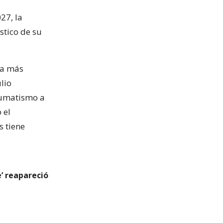
27, la
stico de su
ca más
lio
eumatismo a
 el
s tiene
e’ reapareció