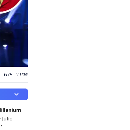
675
visitas
illenium
y Julio
’
.