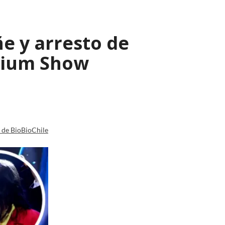
e y arresto de
enium Show
a de BioBioChile