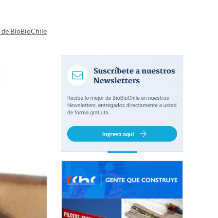
a de BioBioChile