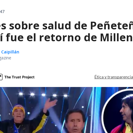
:47
s sobre salud de Peñeteñ
í fue el retorno de Mill
 Caipillán
gazine
Ética y transparenci