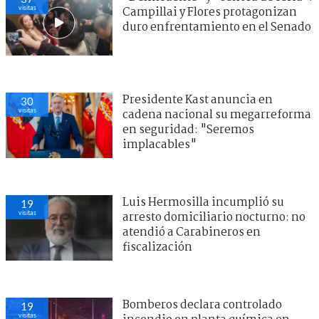
visitas
Campillai y Flores protagonizan
duro enfrentamiento en el Senado
Presidente Kast anuncia en
30
visitas
cadena nacional su megarreforma
en seguridad: "Seremos
implacables"
Luis Hermosilla incumplió su
19
visitas
arresto domiciliario nocturno: no
atendió a Carabineros en
fiscalización
Bomberos declara controlado
19
visitas