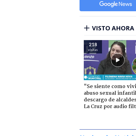
VISTO AHORA
218
visitas
"Se siente como viv
abuso sexual infantil
descargo de alcalde
La Cruz por audio fil