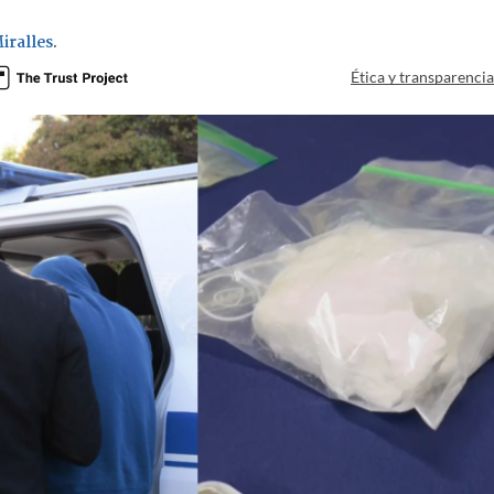
iralles
.
Ética y transparenci