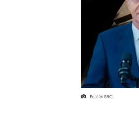
Edición BBCL
Una cifra que no cuadra con los datos oficiales llevó al presidente José Antonio Kast
ante Contraloría
violentos en su últim