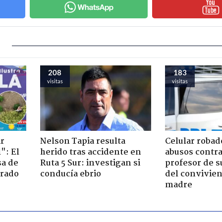
208
183
visitas
visitas
ir
Nelson Tapia resulta
Celular robad
": El
herido tras accidente en
abusos contra
sa de
Ruta 5 Sur: investigan si
profesor de s
trado
conducía ebrio
del convivien
madre