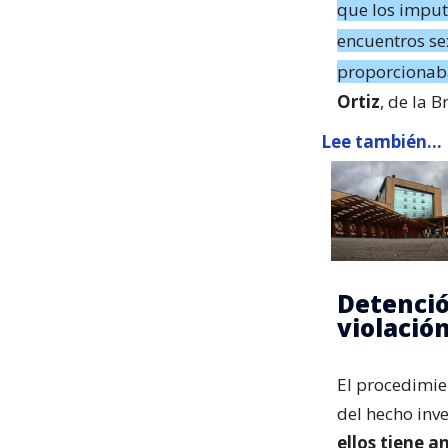
que los imput
encuentros se
proporcionaba
Ortiz
, de la 
Lee también...
Detenció
violació
El procedimie
del hecho inv
ellos tiene a