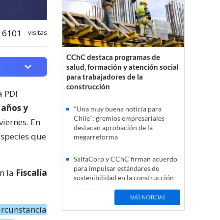
6101
visitas
CChC destaca programas de
salud, formación y atención social
para trabajadores de la
construcción
a PDI
 años y
"Una muy buena noticia para
Chile": gremios empresariales
viernes. En
destacan aprobación de la
especies que
megarreforma
SalfaCorp y CChC firman acuerdo
para impulsar estándares de
on la
Fiscalía
sostenibilidad en la construcción
MÁS NOTICIAS
ircunstancia