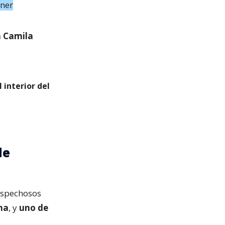
ener
a Camila
 interior del
de
sospechosos
na
, y
uno de