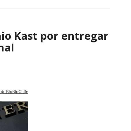
io Kast por entregar
nal
a de BioBioChile