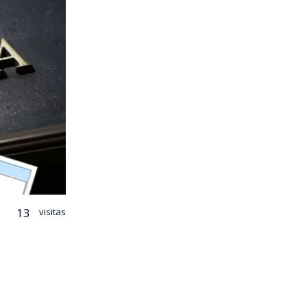
13
visitas
 los robos