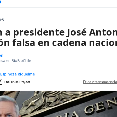
a
0:51
 a presidente José Anton
ón falsa en cadena nacio
ón
nsa en BioBioChile
 Espinoza Riquelme
Ética y transparenci