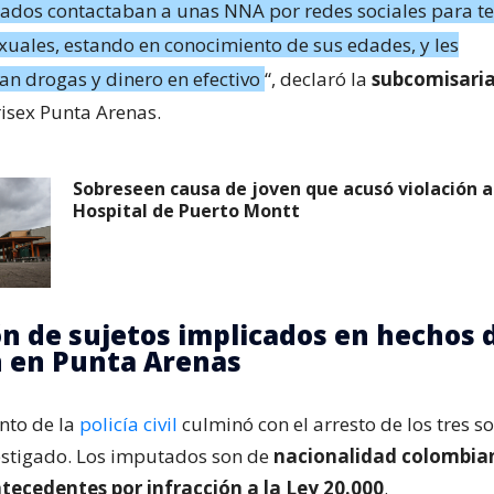
ados contactaban a unas NNA por redes sociales para t
xuales, estando en conocimiento de sus edades, y les
n drogas y dinero en efectivo
“, declaró la
subcomisari
Brisex Punta Arenas.
Sobreseen causa de joven que acusó violación al
Hospital de Puerto Montt
n de sujetos implicados en hechos 
n en Punta Arenas
nto de la
policía civil
culminó con el arresto de los tres 
estigado. Los imputados son de
nacionalidad colombia
ntecedentes por infracción a la Ley 20.000
.