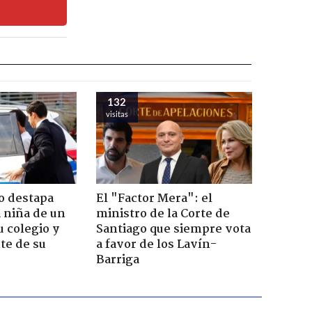
132
visitas
o destapa
El "Factor Mera": el
 niña de un
ministro de la Corte de
u colegio y
Santiago que siempre vota
te de su
a favor de los Lavín-
Barriga