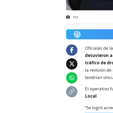
PDI
Oficiales de l
detuvieron a 
tráfico de d
la revisión de
tendrían víncu
El operativo 
Local
.
“Se logró acr