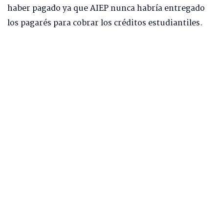
haber pagado ya que AIEP nunca habría entregado
los pagarés para cobrar los créditos estudiantiles.
Así, en medio de la investigación, se han
identificado declaraciones de autoridades de AIEP
con ciertas incongruencias. En el centro de la
discusión se encuentra el hecho de que el instituto
no haya entregado los pagarés que la empresa
necesita para realizar las acciones legales de
cobranza, y las dudas sobre por qué no se
entregaron, si fueron emitidos y con acusaciones
de incumplimiento de contrato por ambas partes.
AIEP incluso inició una demanda civil contra la
empresa, que hoy tiene embargada la casa de su
dueño.