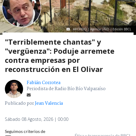
ARCHIVO | Agencia UNO | Edición BBCL
"Terriblemente chantas" y
"vergüenza": Poduje arremete
contra empresas por
reconstrucción en El Olivar
Fabián Corrotea
Periodista de Radio Bío Bío Valparaíso
Publicado por
Jean Valencia
Sábado 08 Agosto, 2026 | 00:00
Seguimos criterios de
Ética y transparencia de BBCL