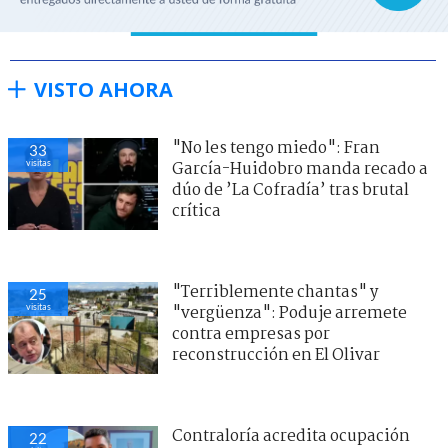
VISTO AHORA
"No les tengo miedo": Fran
33
visitas
García-Huidobro manda recado a
dúo de ’La Cofradía’ tras brutal
crítica
"Terriblemente chantas" y
25
visitas
"vergüenza": Poduje arremete
contra empresas por
reconstrucción en El Olivar
Contraloría acredita ocupación
22