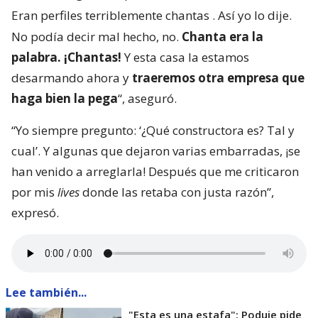
Eran perfiles terriblemente chantas
. Así yo lo dije.
No podía decir mal hecho, no.
Chanta era la
palabra. ¡Chantas!
Y esta casa la estamos
desarmando ahora y
traeremos otra empresa que
haga bien la pega
“, aseguró.
“Yo siempre pregunto: ‘¿Qué constructora es? Tal y
cual’. Y algunas que dejaron varias embarradas, ¡se
han venido a arreglarla! Después que me criticaron
por mis
lives
donde las retaba con justa razón”,
expresó.
Lee también...
"Esta es una estafa": Poduje pide