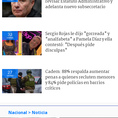
revisar Estatuto Administrativo y
adelanta nuevo subsecretario
Sergio Rojas le dijo "gorreada" y
32
visitas
"analfabeta" a Pamela Díaz y ella
contestó: "Después pide
disculpas"
Cadem: 88% respalda aumentar
27
visitas
penas a quienes recluten menores
y 84% pide policías en barrios
críticos
Nacional
> Noticia