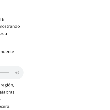
 la
 mostrando
es a
tendente
 región,
palabras
e
ecerá.