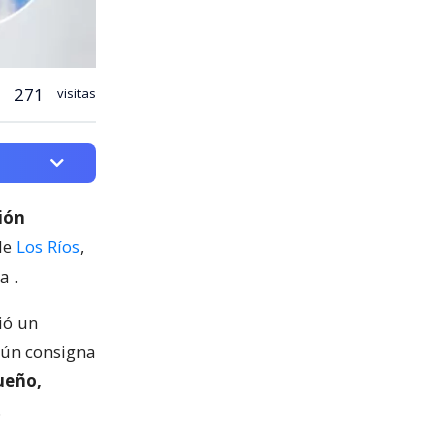
271
visitas
ión
de
Los Ríos
,
ca
.
ió un
ún consigna
ueño,
.