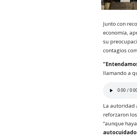
Junto con rec
economía, apr
su preocupaci
contagios com
“Entendamos 
llamando a qu
La autoridad a
reforzaron los
“aunque haya 
autocuidado