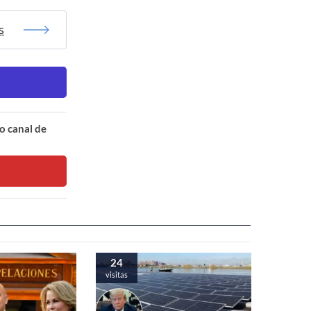
s
o canal de
24
visitas