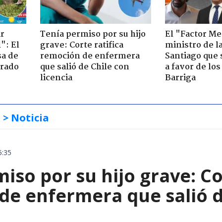
ir
Tenía permiso por su hijo
El "Factor Me
": El
grave: Corte ratifica
ministro de l
sa de
remoción de enfermera
Santiago que
trado
que salió de Chile con
a favor de lo
licencia
Barriga
s
> Noticia
5:35
iso por su hijo grave: Co
e enfermera que salió de