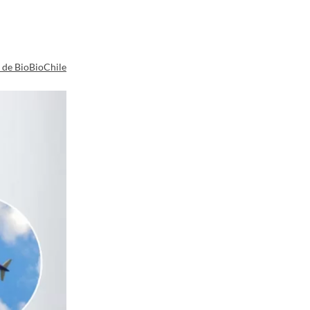
a de BioBioChile