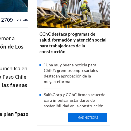
2709
visitas
CChC destaca programas de
temor a
salud, formación y atención social
para trabajadores de la
ión de Los
construcción
"Una muy buena noticia para
uinchilca en
Chile": gremios empresariales
a Paso Chile
destacan aprobación de la
megarreforma
 las faenas
SalfaCorp y CChC firman acuerdo
para impulsar estándares de
sostenibilidad en la construcción
de plan "paso
MÁS NOTICIAS