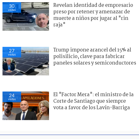
Revelan identidad de empresario
30
visitas
preso por retener y amenazar de
muerte a niños por jugar al "rin
raja"
Trump impone arancel del 15% al
25
visitas
polisilicio, clave para fabricar
paneles solares y semiconductores
El "Factor Mera": el ministro de la
24
visitas
Corte de Santiago que siempre
vota a favor de los Lavín-Barriga