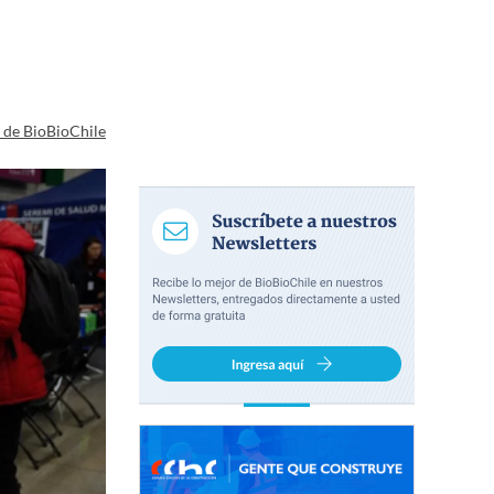
a de BioBioChile