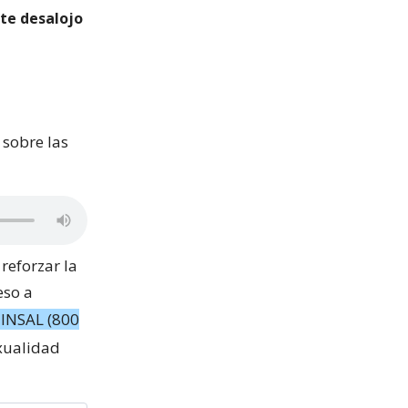
rte desalojo
 sobre las
reforzar la
eso a
INSAL (800
exualidad