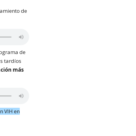
jamiento de
programa de
s tardíos
ación más
n VIH en