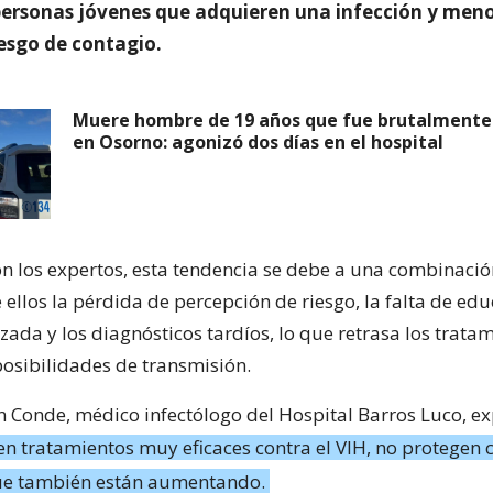
personas jóvenes que adquieren una infección y meno
iesgo de contagio.
Muere hombre de 19 años que fue brutalmente
en Osorno: agonizó dos días en el hospital
n los expertos, esta tendencia se debe a una combinació
e ellos la pérdida de percepción de riesgo, la falta de ed
zada y los diagnósticos tardíos, lo que retrasa los trata
osibilidades de transmisión.
an Conde, médico infectólogo del Hospital Barros Luco, ex
n tratamientos muy eficaces contra el VIH, no protegen 
que también están aumentando.