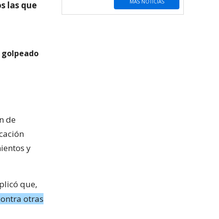
MÁS NOTICIAS
s las que
 golpeado
n de
ucación
mientos y
plicó que,
contra otras