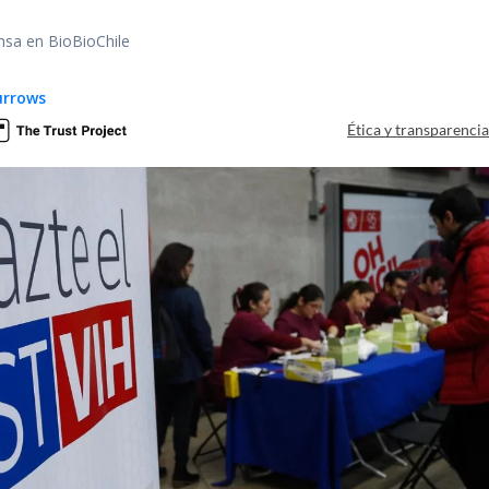
nsa en BioBioChile
urrows
Ética y transparenci