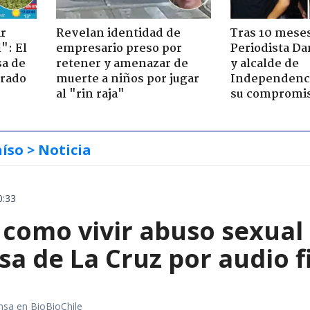
ir
Revelan identidad de
Tras 10 meses
": El
empresario preso por
Periodista D
sa de
retener y amenazar de
y alcalde de
trado
muerte a niños por jugar
Independenc
al "rin raja"
su compromi
aíso
> Noticia
0:33
 como vivir abuso sexual 
sa de La Cruz por audio f
nsa en BioBioChile