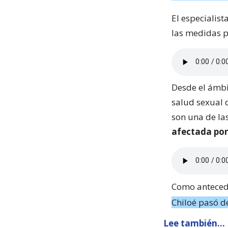
El especialis
las medidas p
Desde el ámbi
salud sexual d
son una de la
afectada por 
Como anteced
Chiloé pasó d
Lee también...