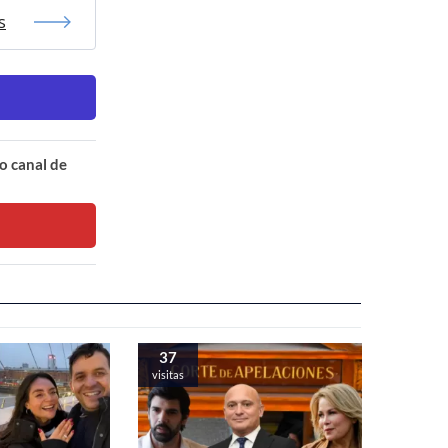
s
o canal de
37
visitas