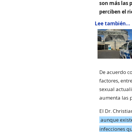
son más las 
perciben el r
Lee también...
De acuerdo co
factores, entr
sexual actuali
aumenta las p
El Dr. Christi
aunque existe
infecciones 