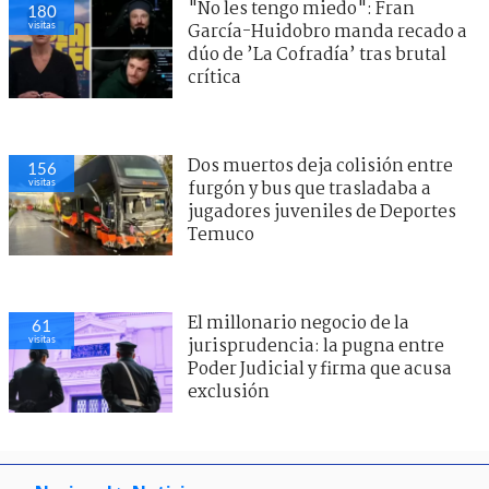
"No les tengo miedo": Fran
180
visitas
García-Huidobro manda recado a
dúo de ’La Cofradía’ tras brutal
crítica
Dos muertos deja colisión entre
156
visitas
furgón y bus que trasladaba a
jugadores juveniles de Deportes
Temuco
El millonario negocio de la
61
visitas
jurisprudencia: la pugna entre
Poder Judicial y firma que acusa
exclusión