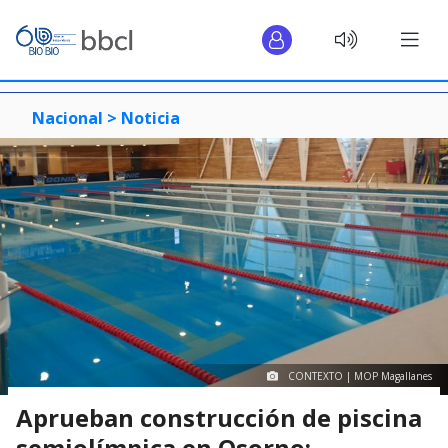
Nacional >
Noticia
CONTEXTO | MOP Magallanes
Aprueban construcción de piscina
semiolímpica en Osorno: