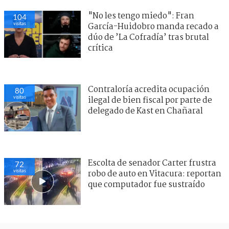
"No les tengo miedo": Fran
104
visitas
García-Huidobro manda recado a
dúo de ’La Cofradía’ tras brutal
crítica
Contraloría acredita ocupación
80
visitas
ilegal de bien fiscal por parte de
delegado de Kast en Chañaral
Escolta de senador Carter frustra
72
visitas
robo de auto en Vitacura: reportan
que computador fue sustraído