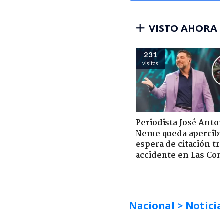
VISTO AHORA
231
visitas
Periodista José Anto
Neme queda apercib
espera de citación t
accidente en Las Co
Nacional
> Notici