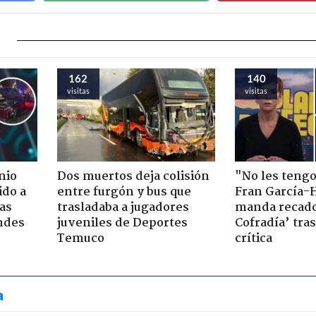
162
140
visitas
visitas
nio
Dos muertos deja colisión
"No les teng
ido a
entre furgón y bus que
Fran García-
ras
trasladaba a jugadores
manda recado
ndes
juveniles de Deportes
Cofradía’ tras
Temuco
crítica
a