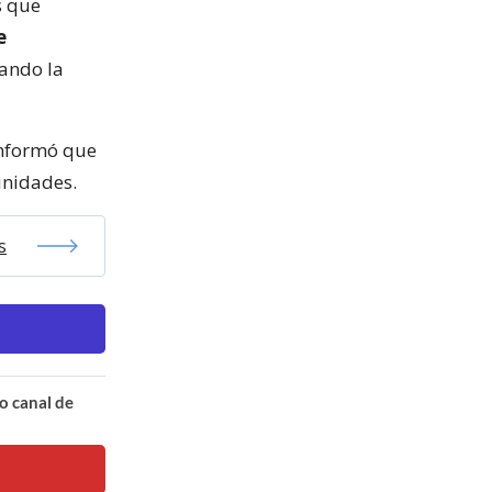
s que
e
rando la
 informó que
unidades.
s
o canal de