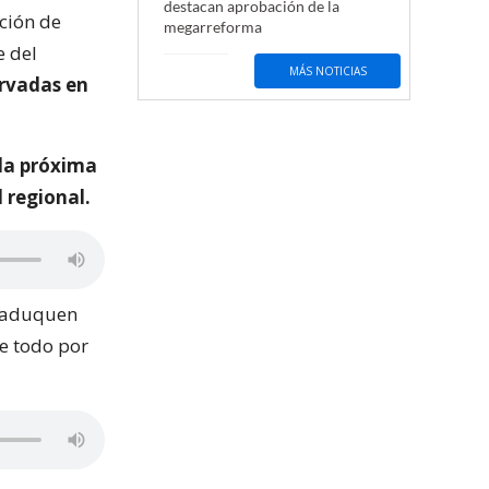
destacan aprobación de la
ción de
megarreforma
e del
MÁS NOTICIAS
ervadas en
la próxima
 regional.
 caduquen
re todo por