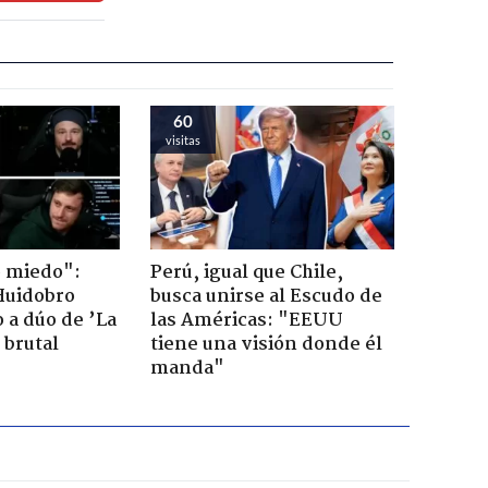
60
visitas
o miedo":
Perú, igual que Chile,
Huidobro
busca unirse al Escudo de
 a dúo de ’La
las Américas: "EEUU
 brutal
tiene una visión donde él
manda"