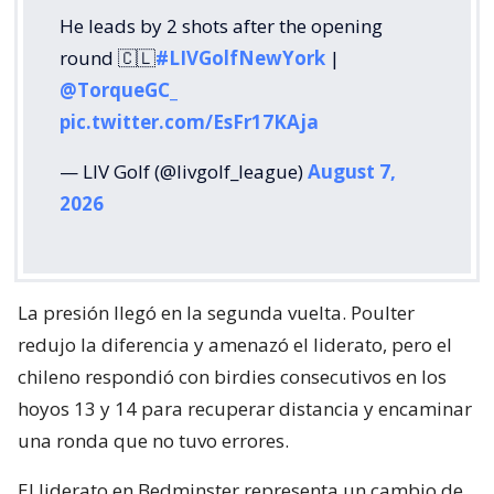
He leads by 2 shots after the opening
round 🇨🇱
#LIVGolfNewYork
|
@TorqueGC_
pic.twitter.com/EsFr17KAja
— LIV Golf (@livgolf_league)
August 7,
2026
La presión llegó en la segunda vuelta. Poulter
redujo la diferencia y amenazó el liderato, pero el
chileno respondió con birdies consecutivos en los
hoyos 13 y 14 para recuperar distancia y encaminar
una ronda que no tuvo errores.
El liderato en Bedminster representa un cambio de