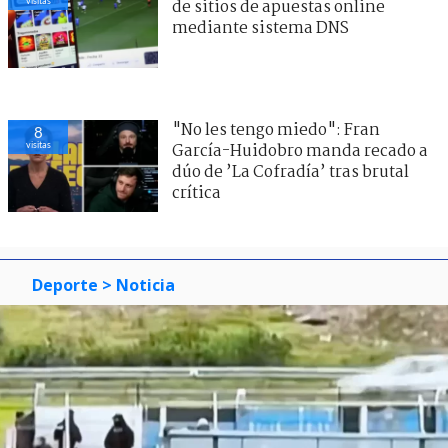
visitas
de sitios de apuestas online
mediante sistema DNS
"No les tengo miedo": Fran
8
visitas
García-Huidobro manda recado a
dúo de ’La Cofradía’ tras brutal
crítica
Deporte
> Noticia