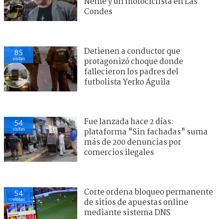
Neme y un motociclista en Las
Condes
Detienen a conductor que
85
visitas
protagonizó choque donde
fallecieron los padres del
futbolista Yerko Águila
Fue lanzada hace 2 días:
54
visitas
plataforma "Sin fachadas" suma
más de 200 denuncias por
comercios ilegales
Corte ordena bloqueo permanente
54
visitas
de sitios de apuestas online
mediante sistema DNS