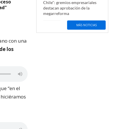
oceso
Chile": gremios empresariales
ad"
destacan aprobación de la
megarreforma
MÁS NOTICIAS
mano con una
de los
ue “en el
e hiciéramos