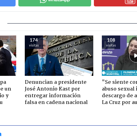
174
108
visitas
visitas
apa
Denuncian a presidente
"Se siente co
de un
José Antonio Kast por
abuso sexual i
io y
entregar información
descargo de a
su
falsa en cadena nacional
La Cruz por au
a