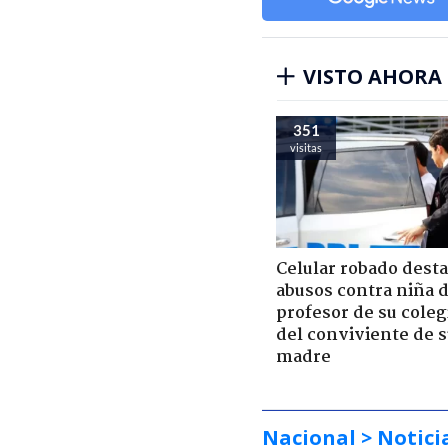
VISTO AHORA
351
visitas
Celular robado dest
abusos contra niña 
profesor de su coleg
del conviviente de 
madre
Nacional
> Notici