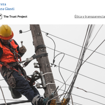
rera
ra Giusti
Ética y transparenci