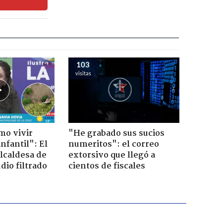
103
visitas
mo vivir
"He grabado sus sucios
nfantil": El
numeritos": el correo
lcaldesa de
extorsivo que llegó a
dio filtrado
cientos de fiscales