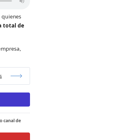
, quienes
a total de
 empresa,
s
o canal de