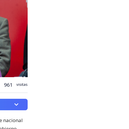
961
visitas
ue nacional
obierno.