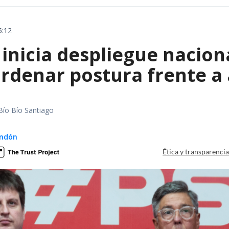
5:12
inicia despliegue nacion
ordenar postura frente a
Bío Bío Santiago
ndón
Ética y transparenci