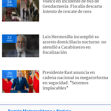
Vuelco en incidente de bus de
24
visitas
Gendarmería: Fiscalía descarta
intento de rescate de reos
Luis Hermosilla incumplió su
22
visitas
arresto domiciliario nocturno: no
atendió a Carabineros en
fiscalización
Presidente Kast anuncia en
20
visitas
cadena nacional su megarreforma
en seguridad: "Seremos
implacables"
Región Metropolitana
> Noticia