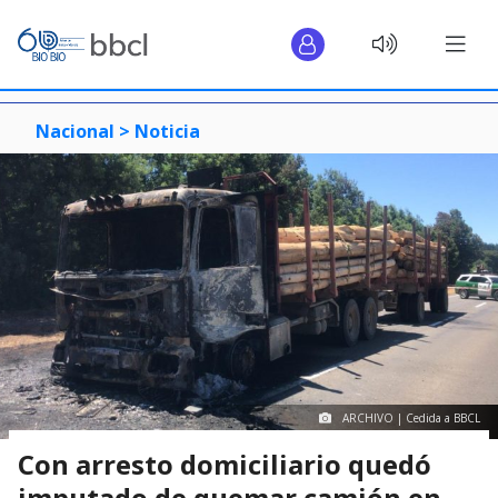
Nacional >
Noticia
ARCHIVO | Cedida a BBCL
Con arresto domiciliario quedó
imputado de quemar camión en