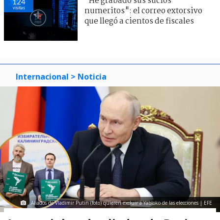
"He grabado sus sucios
124
visitas
numeritos": el correo extorsivo
que llegó a cientos de fiscales
Internacional
> Noticia
Aliados de Vladimir Putin (foto) quieren excluir a Yábloko de las elecciones | EFE