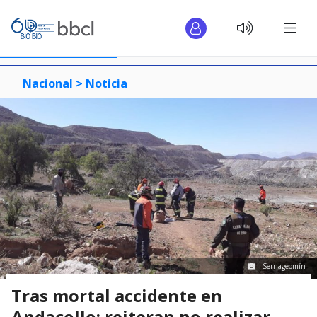
Nacional >
Noticia
Sernageomín
Tras mortal accidente en
Andacollo: reiteran no realizar