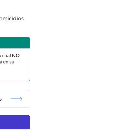
Homicidios
o cual
NO
a en su
s