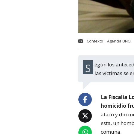
Contexto | Agencia UNO
Según los antecedentes expuestos esta tarde en audiencia formalización, mientras
las víctimas se 
La Fiscalía 
homicidio fr
atacó y dio m
esta, un homb
comuna.