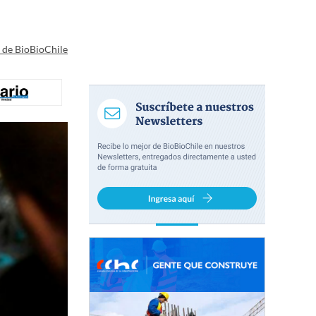
a de BioBioChile