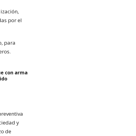
ización,
das por el
o, para
eros.
ue con arma
ido
preventiva
ociedad y
zo de