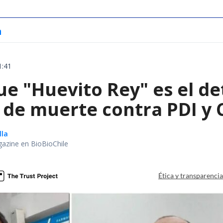
a
1:41
ue "Huevito Rey" es el de
de muerte contra PDI y 
lla
gazine en BioBioChile
Ética y transparenci