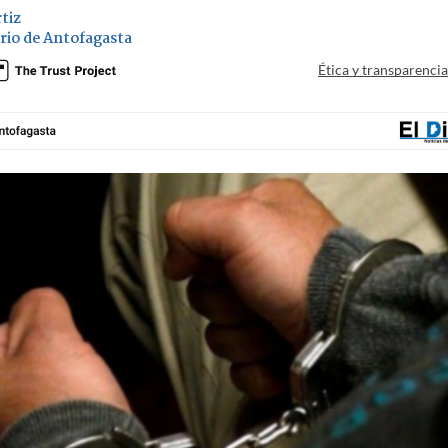
tiz
ario de Antofagasta
Ética y transparenci