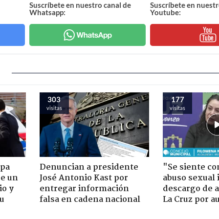
Suscríbete en nuestro canal de
Suscríbete en nuestr
Whatsapp:
Youtube:
303
177
visitas
visitas
apa
Denuncian a presidente
"Se siente co
de un
José Antonio Kast por
abuso sexual i
io y
entregar información
descargo de a
su
falsa en cadena nacional
La Cruz por au