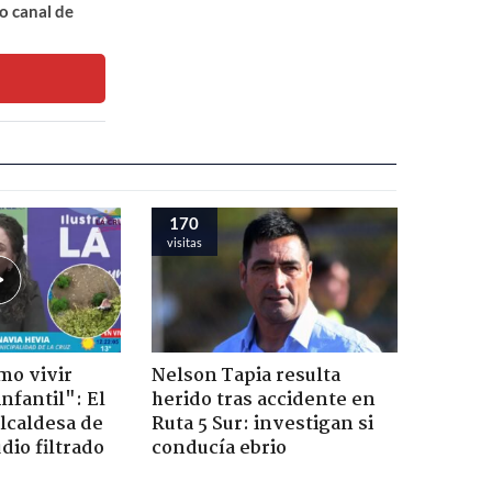
o canal de
170
visitas
mo vivir
Nelson Tapia resulta
nfantil": El
herido tras accidente en
lcaldesa de
Ruta 5 Sur: investigan si
dio filtrado
conducía ebrio