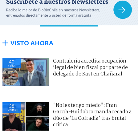
VISTO AHORA
Contraloría acredita ocupación
40
visitas
ilegal de bien fiscal por parte de
delegado de Kast en Chañaral
"No les tengo miedo": Fran
38
visitas
García-Huidobro manda recado a
dúo de ’La Cofradía’ tras brutal
crítica