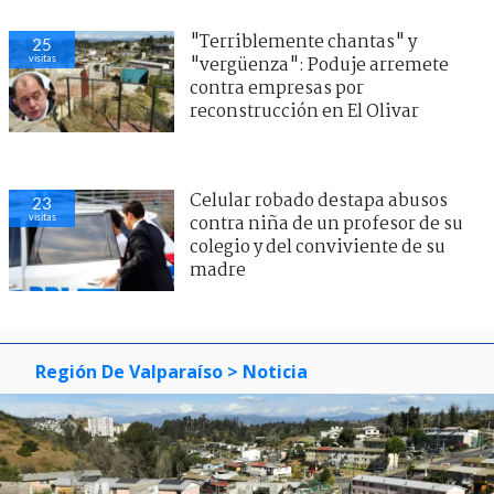
"Terriblemente chantas" y
25
visitas
"vergüenza": Poduje arremete
contra empresas por
reconstrucción en El Olivar
Celular robado destapa abusos
23
visitas
contra niña de un profesor de su
colegio y del conviviente de su
madre
Región De Valparaíso
> Noticia