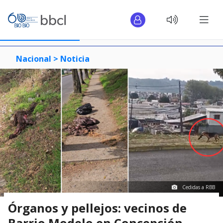
Nacional >
Noticia
Cedidas a RBB
Órganos y pellejos: vecinos de
Barrio Modelo en Concepción