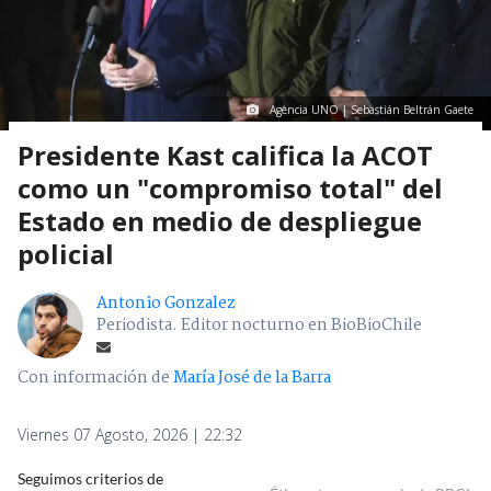
Agencia UNO | Sebastián Beltrán Gaete
Presidente Kast califica la ACOT
como un "compromiso total" del
Estado en medio de despliegue
policial
Antonio Gonzalez
Periodista. Editor nocturno en BioBioChile
Con información de
María José de la Barra
Viernes 07 Agosto, 2026 | 22:32
Seguimos criterios de