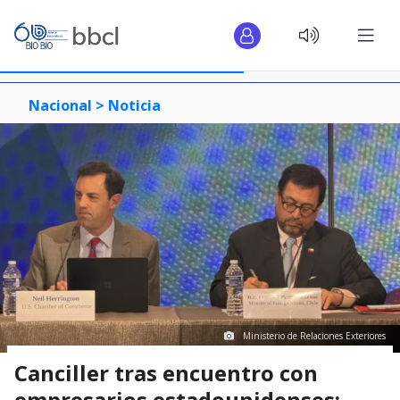
Nacional >
Noticia
Ministerio de Relaciones Exteriores
Canciller tras encuentro con
empresarios estadounidenses: