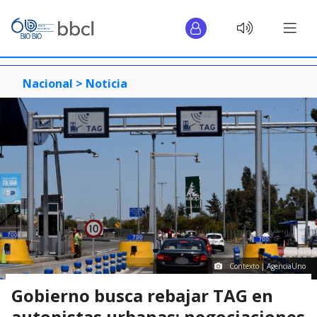
Nacional >
Noticia
Contexto | AgenciaUno
Gobierno busca rebajar TAG en
autopistas urbanas: negociaciones