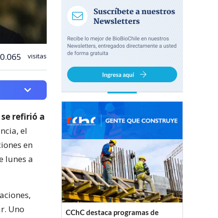
0.065
visitas
e refirió a
ancia, el
ciones en
e lunes a
raciones,
ar. Uno
CChC destaca programas de