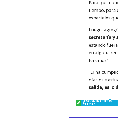
Para que nunc
tiempo, para 
especiales que
Luego, agreg
secretaría y 
estando fuera 
en alguna reu
tenemos”.
“Él ha cumplid
días que estu
salida, es lo
¿ENCONTRASTE UN
ERROR?