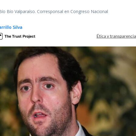
 Bío Bío Valparaíso. Corresponsal en Congreso Nacional
rillo Silva
Ética y transparenci