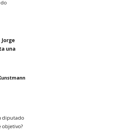
ido
 Jorge
sta una
o Kunstmann
n diputado
 objetivo?