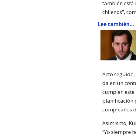
también está 
chilenos”, co
Lee también...
Acto seguido, 
da en un con
cumplen este 
planificación
cumpleaños de 
Asimismo, Kun
“Yo siempre h