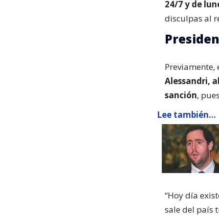
24/7 y de lu
disculpas al r
Presiden
Previamente, 
Alessandri, 
sanción
, pue
Lee también...
“Hoy día exis
sale del país 