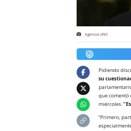
Agencia UNO
Pidiendo disc
su cuestiona
parlamentario 
que comentó q
miércoles.
“Es
“Primero, part
especialmente