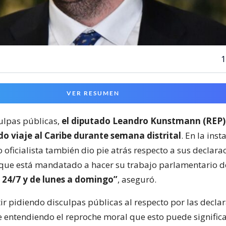
1
VER RESUMEN
ulpas públicas,
el diputado Leandro Kunstmann (REP) s
do viaje al Caribe durante semana distrital
. En la inst
oficialista también dio pie atrás respecto a sus declara
ue está mandatado a hacer su trabajo parlamentario d
 24/7 y de lunes a domingo”
, aseguró.
ir pidiendo disculpas públicas al respecto por las decla
 entendiendo el reproche moral que esto puede signific