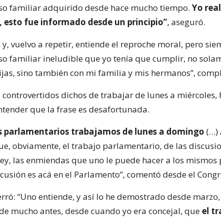
o familiar adquirido desde hace mucho tiempo.
Yo real
, esto fue informado desde un principio”
, aseguró.
 y, vuelvo a repetir, entiende el reproche moral, pero si
 familiar ineludible que yo tenía que cumplir, no sola
ijas, sino también con mi familia y mis hermanos”, com
s controvertidos dichos de trabajar de lunes a miércoles,
entender que la frase es desafortunada.
s parlamentarios trabajamos de lunes a domingo
(…) 
ue, obviamente, el trabajo parlamentario, de las discusi
ley, las enmiendas que uno le puede hacer a los mismos
iscusión es acá en el Parlamento”, comentó desde el Congr
erró: “Uno entiende, y así lo he demostrado desde marzo
de mucho antes, desde cuando yo era concejal, que
el t