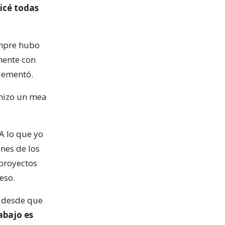
icé todas
empre hubo
mente con
plementó.
 hizo un mea
A lo que yo
ones de los
 proyectos
eso.
, desde que
rabajo es