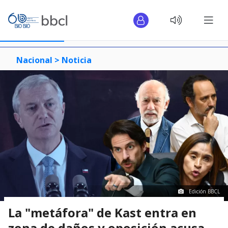
Nacional >
Noticia
Edición BBCL
La "metáfora" de Kast entra en
zona de daños y oposición acusa