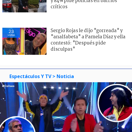
y 84% pide policías en barrios
críticos
Sergio Rojas le dijo "gorreada" y
23
visitas
"analfabeta" a Pamela Díaz y ella
contestó: "Después pide
disculpas"
Espectáculos Y TV
> Noticia