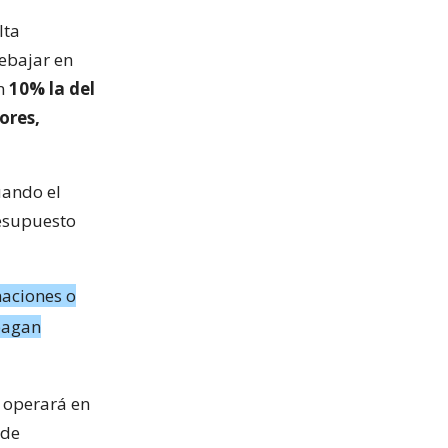
lta
rebajar en
un
10% la del
ores,
uando el
resupuesto
naciones o
 pagan
a operará en
 de