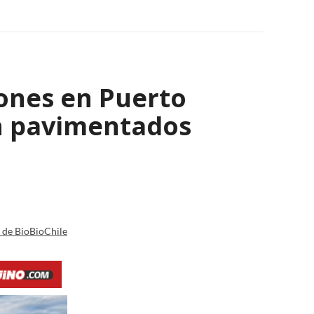
lones en Puerto
n pavimentados
a de BioBioChile