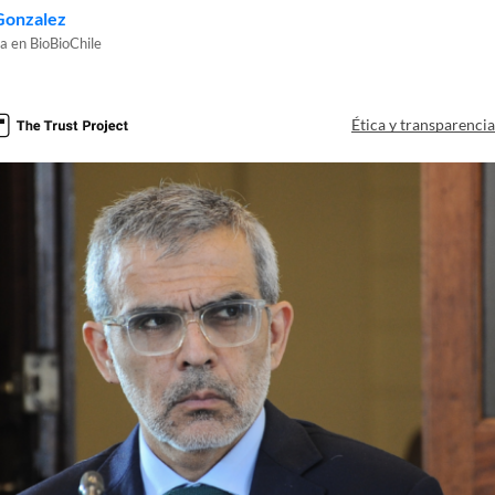
Gonzalez
a en BioBioChile
Ética y transparenci