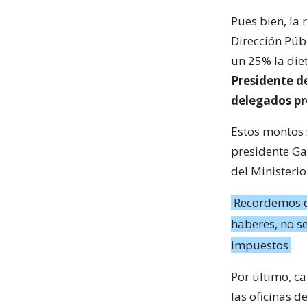
Pues bien, la 
Dirección Públ
un 25% la die
Presidente d
delegados pr
Estos montos 
presidente Ga
del Ministeri
Recordemos 
haberes, no s
impuestos
.
Por último, c
las oficinas d