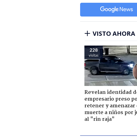
VISTO AHORA
228
visitas
Revelan identidad d
empresario preso p
retener y amenazar
muerte a niños por 
al "rin raja"