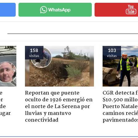
158
103
visitas
visitas
e
Reportan que puente
CGR detecta f
or
oculto de 1926 emergió en
$10.500 mill
 de
el norte de La Serena por
Puerto Natal
jugar
lluvias y mantuvo
caminos reci
conectividad
pavimentado