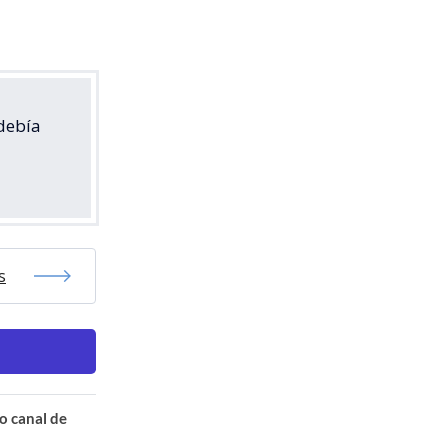
 debía
s
o canal de