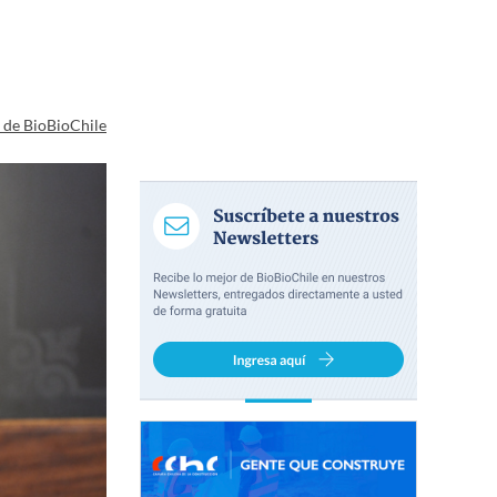
a de BioBioChile