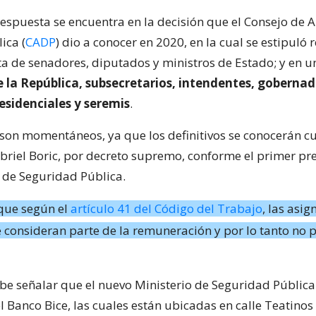
respuesta se encuentra en la decisión que el Consejo de A
ica (
CADP
) dio a conocer en 2020, en la cual se estipuló 
ta de senadores, diputados y ministros de Estado; y en 
e la República, subsecretarios, intendentes, gobernad
esidenciales y seremis
.
son momentáneos, ya que los definitivos se conocerán c
briel Boric, por decreto supremo, conforme el primer p
o de Seguridad Pública.
que según el
artículo 41 del Código del Trabajo
, las asig
e consideran parte de la remuneración y por lo tanto no
abe señalar que el nuevo Ministerio de Seguridad Públic
el Banco Bice, las cuales están ubicadas en calle Teatinos