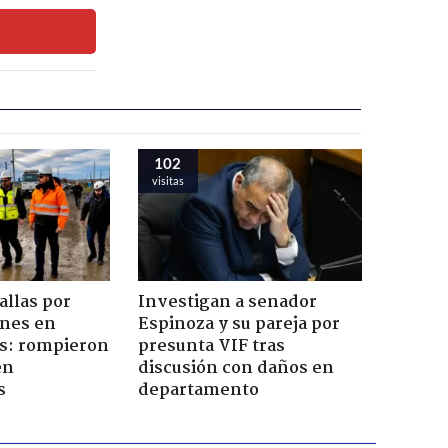
102
visitas
allas por
Investigan a senador
ones en
Espinoza y su pareja por
es: rompieron
presunta VIF tras
én
discusión con daños en
s
departamento