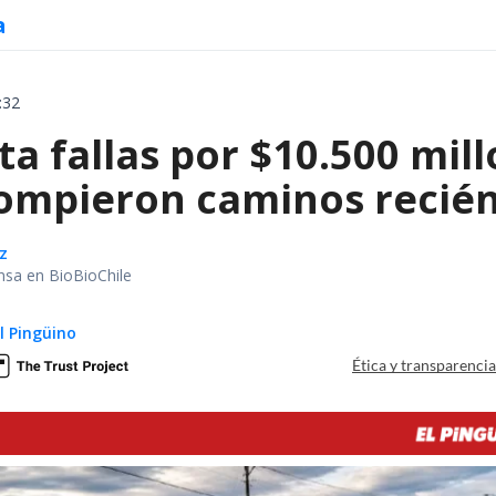
a
:32
a fallas por $10.500 mil
rompieron caminos recié
z
nsa en BioBioChile
El Pingüino
Ética y transparenci