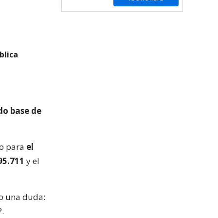
blica
ldo base de
to para
el
95.711
y el
to una duda:
.