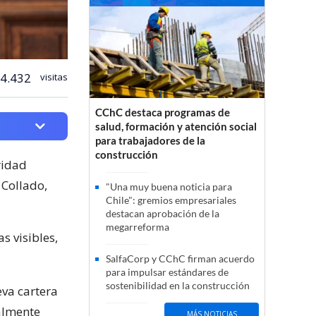
4.432
visitas
CChC destaca programas de
salud, formación y atención social
para trabajadores de la
construcción
ridad
 Collado,
"Una muy buena noticia para
Chile": gremios empresariales
destacan aprobación de la
megarreforma
s visibles,
SalfaCorp y CChC firman acuerdo
para impulsar estándares de
sostenibilidad en la construcción
eva cartera
almente
MÁS NOTICIAS