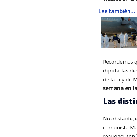
Lee también...
Recordemos qu
diputadas des
de la Ley de 
semana en la
Las disti
No obstante, e
comunista Mat
realidad, son