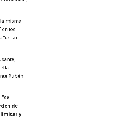
e la misma
”
en los
a “en su
usante,
ella
ente Rubén
e
“se
rden de
limitar y