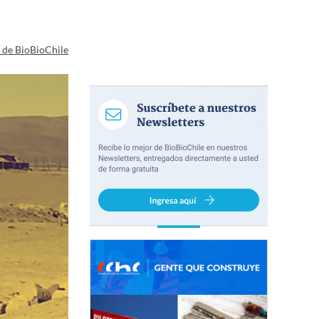
a de BioBioChile