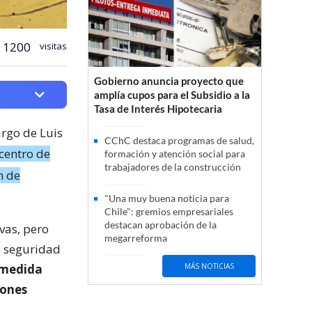
1200
visitas
Gobierno anuncia proyecto que
amplía cupos para el Subsidio a la
Tasa de Interés Hipotecaria
argo de Luis
CChC destaca programas de salud,
centro de
formación y atención social para
trabajadores de la construcción
n de
"Una muy buena noticia para
Chile": gremios empresariales
destacan aprobación de la
ivas, pero
megarreforma
e seguridad
 medida
MÁS NOTICIAS
iones