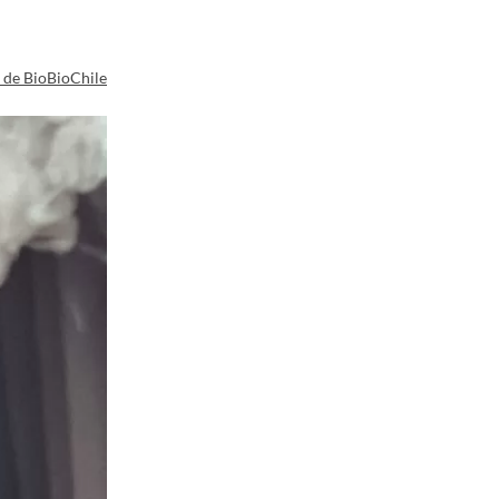
a de BioBioChile