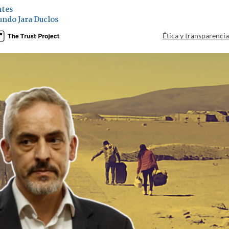
ntes
ndo Jara Duclos
Ética y transparenci