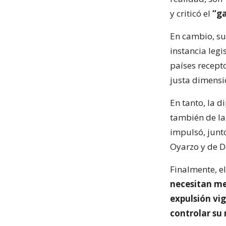
y criticó el
“ga
En cambio, su
instancia legi
países recepto
justa dimensi
En tanto, la 
también de la
impulsó, junt
Oyarzo y de D
Finalmente, e
necesitan me
expulsión vi
controlar su