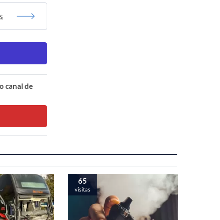
s
o canal de
65
visitas