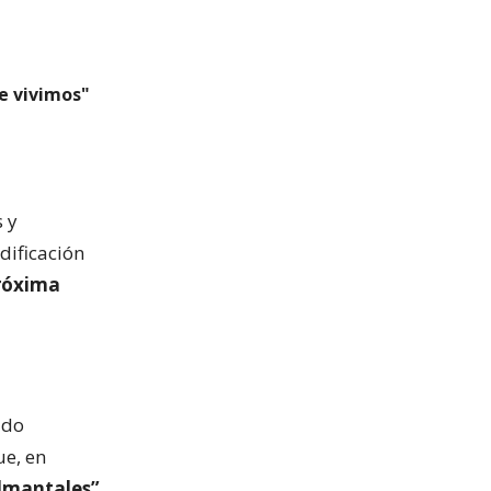
e vivimos"
 y
dificación
próxima
ado
ue, en
dmantales”
,