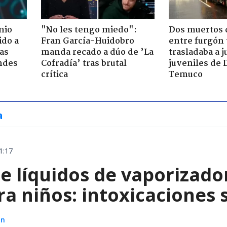
nio
"No les tengo miedo":
Dos muertos d
ido a
Fran García-Huidobro
entre furgón 
ras
manda recado a dúo de ’La
trasladaba a 
ndes
Cofradía’ tras brutal
juveniles de 
crítica
Temuco
a
1:17
e líquidos de vaporizado
ra niños: intoxicaciones
ón