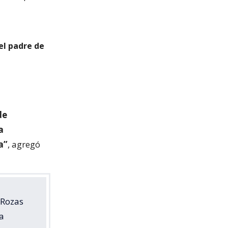
el padre de
de
a
a”
, agregó
 Rozas
 a