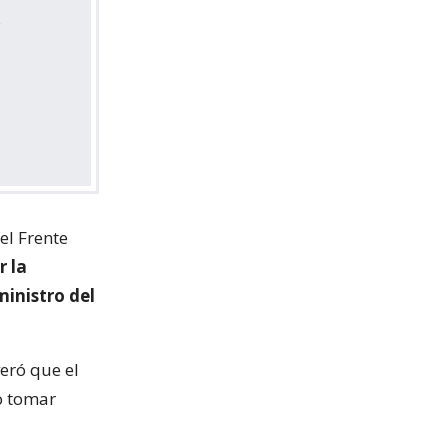
s
el Frente
r la
ministro del
eró que el
o tomar