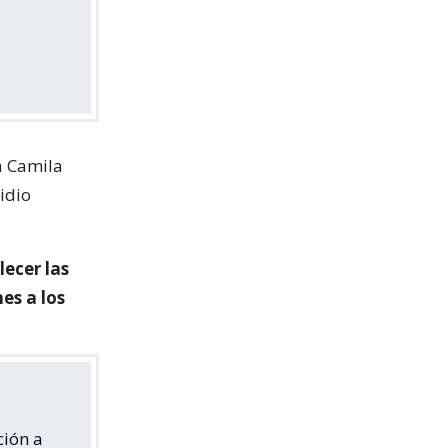
a Camila
idio
lecer las
nes a los
ción a