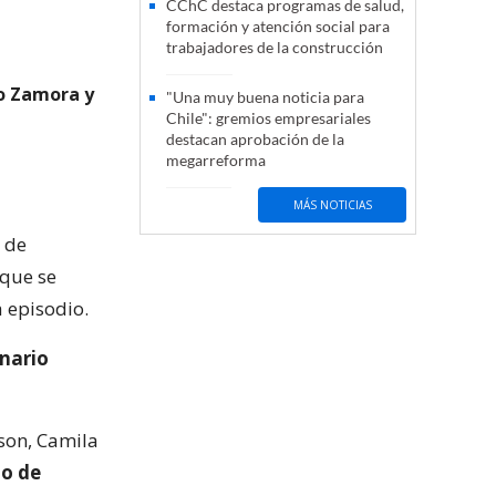
CChC destaca programas de salud,
formación y atención social para
trabajadores de la construcción
ro Zamora y
"Una muy buena noticia para
Chile": gremios empresariales
destacan aprobación de la
megarreforma
MÁS NOTICIAS
 de
 que se
 episodio.
onario
kson, Camila
do de