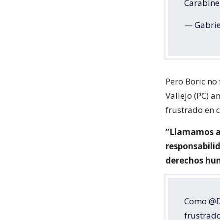
Carabine
— Gabrie
Pero Boric no
Vallejo (PC) 
frustrado en c
“Llamamos a l
responsabilid
derechos hu
Como @Di
frustrado