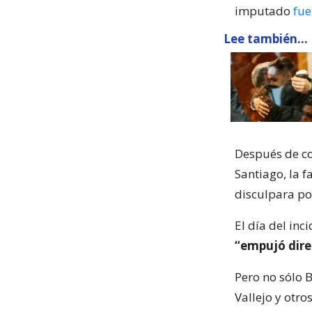
imputado
fue
Lee también...
Después de co
Santiago, la f
disculpara po
El día del inc
“empujó dire
Pero no sólo B
Vallejo y otr