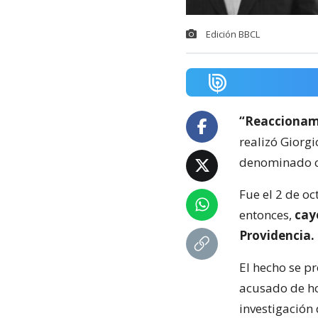
Edición BBCL
“Reaccionam
realizó Giorg
denominado c
Fue el 2 de o
entonces,
cay
Providencia.
El hecho se p
acusado de ho
investigación 