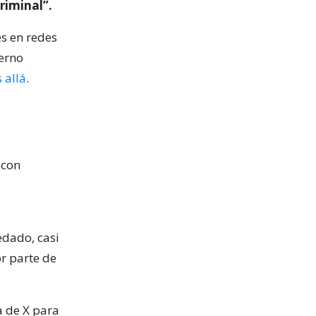
riminal”.
s en redes
ierno
 allá
.
 con
edado, casi
or parte de
a de X para