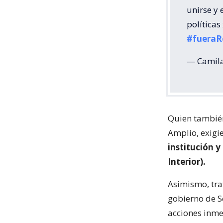
unirse y 
políticas
#fueraR
— Camila
Quien también
Amplio, exig
institución y
Interior).
Asimismo, tr
gobierno de S
acciones inme