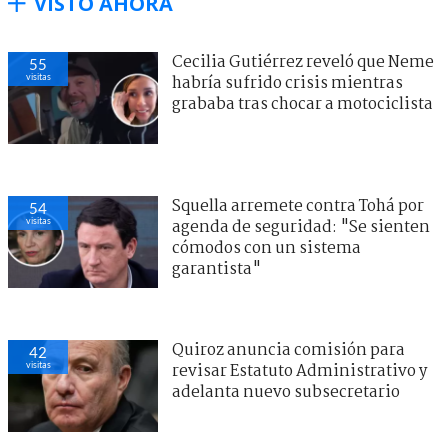
VISTO AHORA
Cecilia Gutiérrez reveló que Neme
55
visitas
habría sufrido crisis mientras
grababa tras chocar a motociclista
Squella arremete contra Tohá por
54
visitas
agenda de seguridad: "Se sienten
cómodos con un sistema
garantista"
Quiroz anuncia comisión para
42
visitas
revisar Estatuto Administrativo y
adelanta nuevo subsecretario