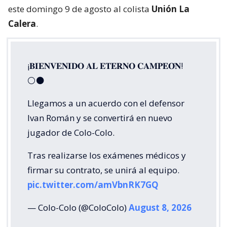
este domingo 9 de agosto al colista
Unión La
Calera
.
¡𝐁𝐈𝐄𝐍𝐕𝐄𝐍𝐈𝐃𝐎 𝐀𝐋 𝐄𝐓𝐄𝐑𝐍𝐎 𝐂𝐀𝐌𝐏𝐄𝐎́𝐍!
⚪⚫
Llegamos a un acuerdo con el defensor
Ivan Román y se convertirá en nuevo
jugador de Colo-Colo.
Tras realizarse los exámenes médicos y
firmar su contrato, se unirá al equipo.
pic.twitter.com/amVbnRK7GQ
— Colo-Colo (@ColoColo)
August 8, 2026