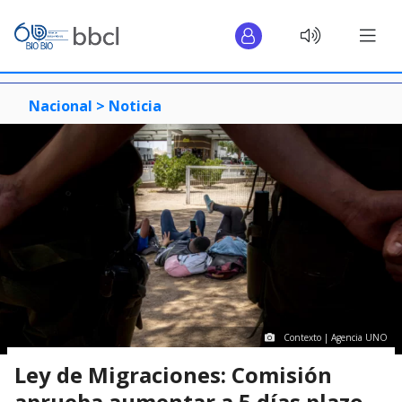
Nacional >
Noticia
Contexto | Agencia UNO
Ley de Migraciones: Comisión
aprueba aumentar a 5 días plazo