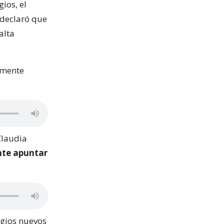
ios, el
 declaró que
alta
amente
Claudia
nte apuntar
gios nuevos