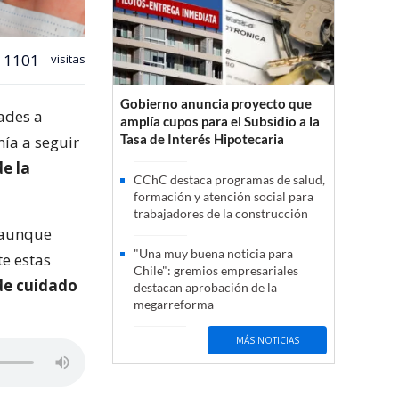
1101
visitas
Gobierno anuncia proyecto que
ades a
amplía cupos para el Subsidio a la
Tasa de Interés Hipotecaria
nía a seguir
de la
CChC destaca programas de salud,
formación y atención social para
trabajadores de la construcción
, aunque
"Una muy buena noticia para
te estas
Chile": gremios empresariales
de cuidado
destacan aprobación de la
megarreforma
MÁS NOTICIAS