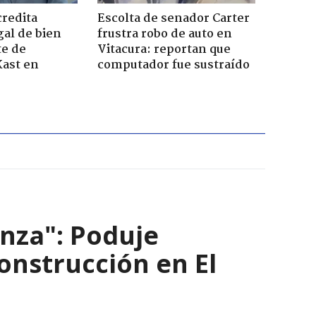
credita
Escolta de senador Carter
gal de bien
frustra robo de auto en
te de
Vitacura: reportan que
Kast en
computador fue sustraído
nza": Poduje
nstrucción en El