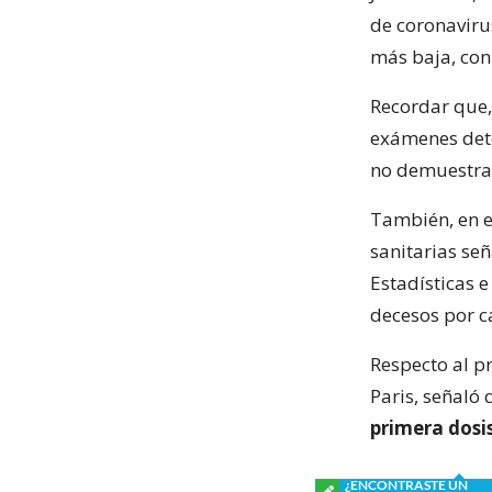
de coronaviru
más baja, co
Recordar que,
exámenes dete
no demuestran
También, en el
sanitarias se
Estadísticas 
decesos por c
Respecto al pr
Paris, señaló 
primera dosi
¿ENCONTRASTE UN