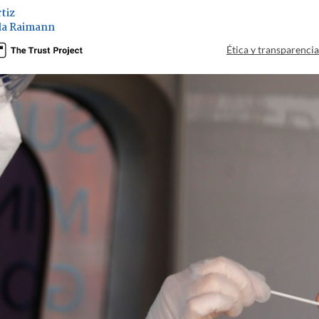
tiz
la Raimann
Ética y transparenci