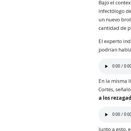
Bajo el contex
infectólogo d
un nuevo brot
cantidad de 
El experto in
podrían habl
En la misma lí
Cortés, señal
a los rezaga
Junto a esto, 