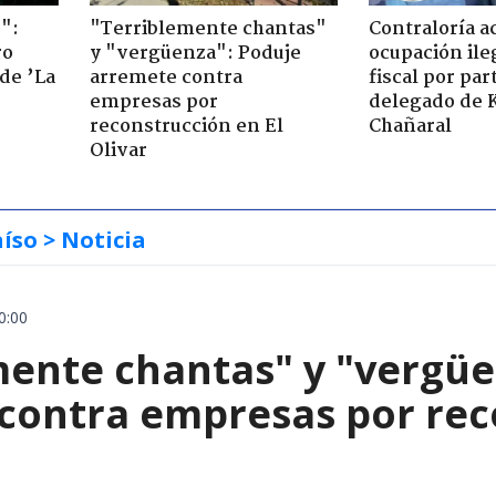
":
"Terriblemente chantas"
Contraloría a
ro
y "vergüenza": Poduje
ocupación ile
de ’La
arremete contra
fiscal por par
empresas por
delegado de 
reconstrucción en El
Chañaral
Olivar
aíso
> Noticia
0:00
mente chantas" y "vergüe
contra empresas por reco