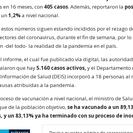
s en 16 meses, con
405 casos
. Además, reportaron la
pos
n un
1,2%
a nivel nacional.
 estos números siguen estando incididos por el rezago 
ctores del coronavirus, durante el fin de semana, por lo 
 -del todo- la realidad de la pandemia en el país.
 informe, el cual fue publicado vía digital, las autorida
ñalaron que hay
5.160 casos activos,
y el Departamento 
e Información de Salud (DEIS) incorporó a 18 personas al
ausas atribuidas a la pandemia.
oceso de vacunación a nivel nacional, el ministro de Sal
que de la población objetivo,
se ha vacunado a un 89,1
s, y un 83,13% ya ha terminado con su proceso de ino
Revisa nuestra página de correccione
AVÍSANOS