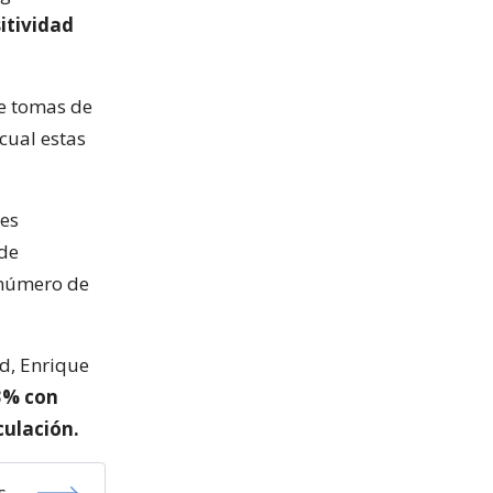
itividad
de tomas de
cual estas
des
de
 número de
ud, Enrique
3% con
culación.
s