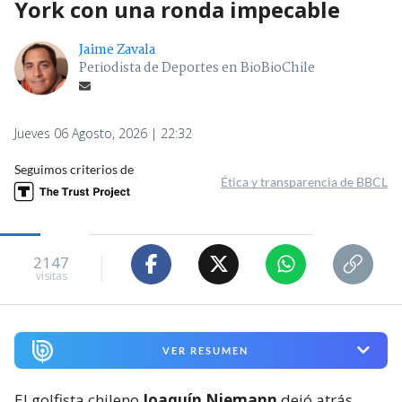
York con una ronda impecable
Jaime Zavala
Periodista de Deportes en BioBioChile
Jueves 06 Agosto, 2026 | 22:32
Seguimos criterios de
Ética y transparencia de BBCL
2147
visitas
VER RESUMEN
El golfista chileno
Joaquín Niemann
dejó atrás