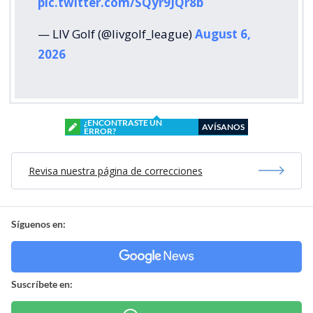
pic.twitter.com/SQyr9JQr8b
— LIV Golf (@livgolf_league)
August 6,
2026
¿ENCONTRASTE UN
AVÍSANOS
ERROR?
Revisa nuestra página de correcciones
Síguenos en:
Suscríbete en: