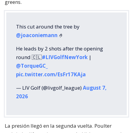
greens.
This cut around the tree by
@joaconiemann
🤌
He leads by 2 shots after the opening
round 🇨🇱
#LIVGolfNewYork
|
@TorqueGC_
pic.twitter.com/EsFr17KAja
— LIV Golf (@livgolf_league)
August 7,
2026
La presión llegó en la segunda vuelta. Poulter