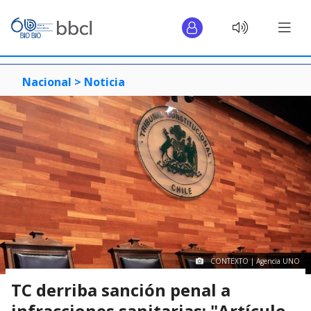
Nacional >
Noticia
CONTEXTO | Agencia UNO
TC derriba sanción penal a
infracciones sanitarias: "Artículo