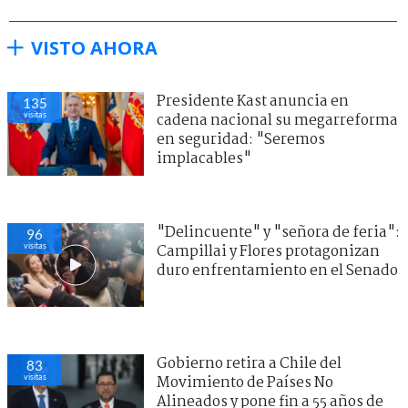
VISTO AHORA
Presidente Kast anuncia en
135
visitas
cadena nacional su megarreforma
en seguridad: "Seremos
implacables"
"Delincuente" y "señora de feria":
96
visitas
Campillai y Flores protagonizan
duro enfrentamiento en el Senado
Gobierno retira a Chile del
83
visitas
Movimiento de Países No
Alineados y pone fin a 55 años de