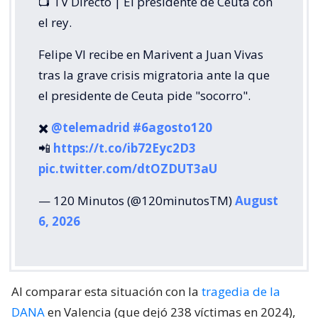
📺 TV Directo | El presidente de Ceuta con
el rey.
Felipe VI recibe en Marivent a Juan Vivas
tras la grave crisis migratoria ante la que
el presidente de Ceuta pide "socorro".
✖️
@telemadrid
#6agosto120
📲
https://t.co/ib72Eyc2D3
pic.twitter.com/dtOZDUT3aU
— 120 Minutos (@120minutosTM)
August
6, 2026
Al comparar esta situación con la
tragedia de la
DANA
en Valencia (que dejó 238 víctimas en 2024),