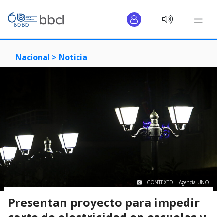
Nacional >
Noticia
CONTEXTO | Agencia UNO
Presentan proyecto para impedir
corte de electricidad en escuelas y