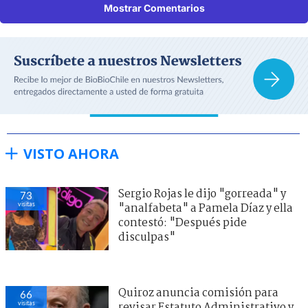
Mostrar Comentarios
VISTO AHORA
Sergio Rojas le dijo "gorreada" y
73
visitas
"analfabeta" a Pamela Díaz y ella
contestó: "Después pide
disculpas"
Quiroz anuncia comisión para
66
visitas
revisar Estatuto Administrativo y