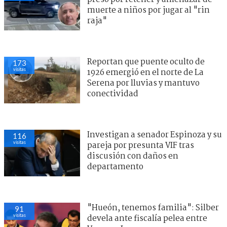
muerte a niños por jugar al "rin
raja"
Reportan que puente oculto de
173
visitas
1926 emergió en el norte de La
Serena por lluvias y mantuvo
conectividad
Investigan a senador Espinoza y su
116
visitas
pareja por presunta VIF tras
discusión con daños en
departamento
"Hueón, tenemos familia": Silber
91
visitas
devela ante fiscalía pelea entre