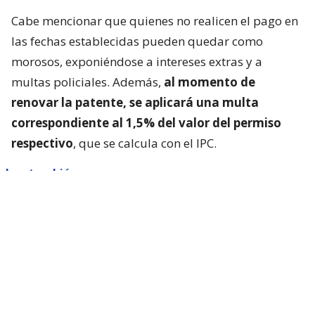
Cabe mencionar que quienes no realicen el pago en
las fechas establecidas pueden quedar como
morosos, exponiéndose a intereses extras y a
multas policiales. Además,
al momento de
renovar la patente, se aplicará una multa
correspondiente al 1,5% del valor del permiso
respectivo
, que se calcula con el IPC.
Lee también...
Clonación de vehículos: ¿cómo
saber si fui víctima de este delito?
¿Qué documentos necesito para
pagar la segunda cuota del permiso