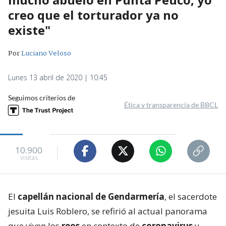
creo que el torturador ya no
existe"
Por
Luciano Veloso
Lunes 13 abril de 2020 | 10:45
Seguimos criterios de
Ética y transparencia de BBCL
10.900
visitas
El
capellán nacional de Gendarmería
, el sacerdote
jesuita Luis Roblero, se refirió al actual panorama
que viven los
reos
en contexto de
coronavirus
y