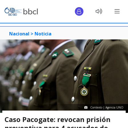
Nacional >
Noticia
Contexto | Agencia UNO
Caso Pacogate: revocan prisión
preventiva para 4 acusados de