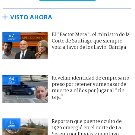
VISTO AHORA
El "Factor Mera": el ministro de la
67
visitas
Corte de Santiago que siempre
vota a favor de los Lavín-Barriga
Revelan identidad de empresario
64
visitas
preso por retener y amenazar de
muerte a niños por jugar al "rin
raja"
Reportan que puente oculto de
41
visitas
1926 emergió en el norte de La
Serena por lluvias y mantuvo