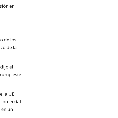
rsión en
o de los
azo de la
dijo el
Trump este
e la UE
o comercial
 en un