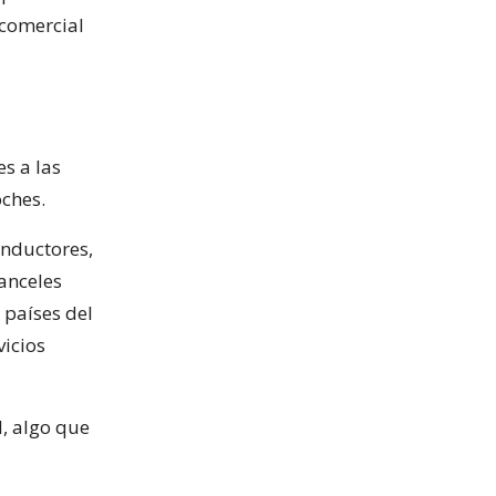
 comercial
s a las
ches.
onductores,
anceles
 países del
icios
l, algo que