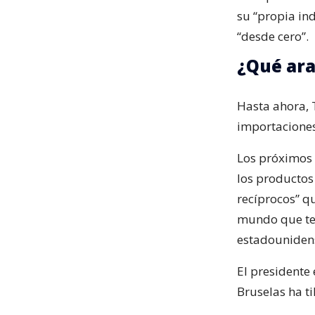
su “propia ind
“desde cero”.
¿Qué ara
Hasta ahora, 
importaciones
Los próximos 
los productos
recíprocos” q
mundo que ten
estadouniden
El presidente
Bruselas ha t