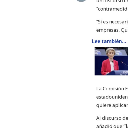
un discurso e
“contramedida
“Si es necesar
empresas. Qui
Lee también...
La Comisión E
estadounidens
quiere aplica
Al discurso d
añadió que
“