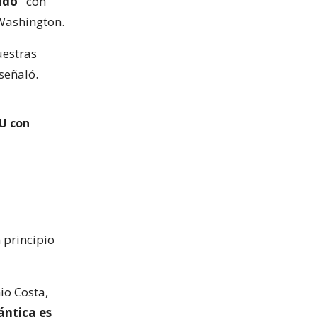
ido”
con
 Washington.
uestras
señaló.
UU con
 principio
io Costa,
ántica es