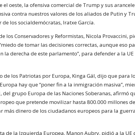
e el oeste, la ofensiva comercial de Trump y sus arancele
nsiva contra nuestros valores de los aliados de Putin y T
r de los socialdemócratas, Iratxe García.
de los Conservadores y Reformistas, Nicola Provaccini, pi
“miedo de tomar las decisiones correctas, aunque eso pa
n la derecha de este parlamento”, para defender a la UE
 de los Patriotas por Europa, Kinga Gál, dijo que para lo
Europa hay que “poner fin a la inmigración masiva”, mie
l, del grupo Europa de las Naciones Soberanas, afirmó q
ropeo que pretende movilizar hasta 800.000 millones de
ar más dinero de los ciudadanos europeos para la guerr
ta de la Izquierda Europea, Manon Aubry, pidió a la U