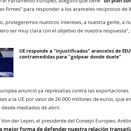
n el Parlamento Europeo, aseguró que tiene
“un plan sól
s firmes” para responder a los aranceles recíprocos de
io, protegeremos nuestros intereses, a nuestra gente, a n
ero ser muy clara con el objetivo de nuestra respuesta”, 
UE responde a "injustificados" aranceles de EE
contramedidas para "golpear donde duele"
uropea anunció ya represalias contra las exportaciones
es a la UE por valor de 26.000 millones de euros, que en
r desde mediados de abril.
e Von der Leyen, el presidente del Consejo Europeo, Antón
la mejor forma de defender nuestra relación transatl