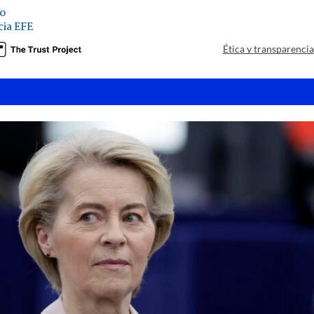
zo
ia EFE
Ética y transparenci