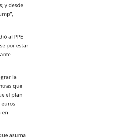
s; y desde
rump”,
dió al PPE
se por estar
 ante
grar la
ntras que
ue el plan
 euros
a en
E que asuma