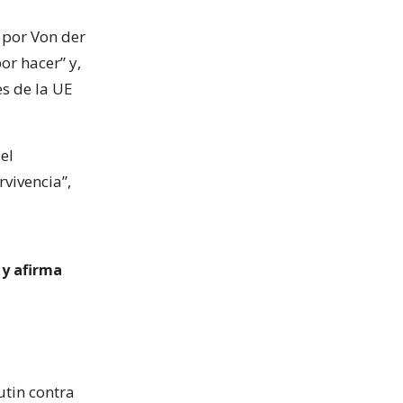
 por Von der
r hacer” y,
es de la UE
el
rvivencia”,
 y afirma
utin contra