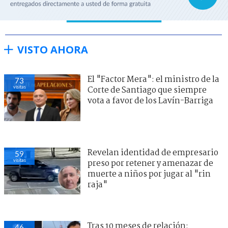
VISTO AHORA
El "Factor Mera": el ministro de la
73
visitas
Corte de Santiago que siempre
vota a favor de los Lavín-Barriga
Revelan identidad de empresario
59
visitas
preso por retener y amenazar de
muerte a niños por jugar al "rin
raja"
Tras 10 meses de relación:
46