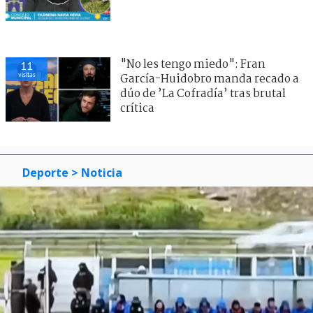
"No les tengo miedo": Fran
11
visitas
García-Huidobro manda recado a
dúo de ’La Cofradía’ tras brutal
crítica
Deporte
> Noticia