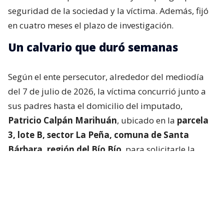
seguridad de la sociedad y la víctima. Además, fijó
en cuatro meses el plazo de investigación.
Un calvario que duró semanas
Según el ente persecutor, alrededor del mediodía
del 7 de julio de 2026, la víctima concurrió junto a
sus padres hasta el domicilio del imputado,
Patricio Calpán Marihuán
, ubicado en la
parcela
3, lote B, sector La Peña, comuna de Santa
Bárbara, región del Bío Bío
, para solicitarle la
devolución de una motosierra que le habían
prestado.
El imputado aceptó entregar la especie,
bajo la
condición de que la víctima se quedara a