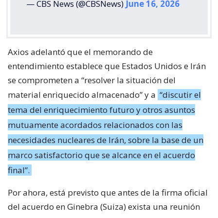
— CBS News (@CBSNews)
June 16, 2026
Axios adelantó que el memorando de
entendimiento establece que Estados Unidos e Irán
se comprometen a “resolver la situación del
material enriquecido almacenado” y a
“discutir el
tema del enriquecimiento futuro y otros asuntos
mutuamente acordados relacionados con las
necesidades nucleares de Irán, sobre la base de un
marco satisfactorio que se alcance en el acuerdo
final”.
Por ahora, está previsto que antes de la firma oficial
del acuerdo en Ginebra (Suiza) exista una reunión