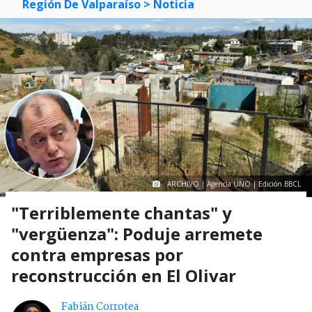
Región De Valparaíso
> Noticia
ARCHIVO | Agencia UNO | Edición BBCL
"Terriblemente chantas" y
"vergüenza": Poduje arremete
contra empresas por
reconstrucción en El Olivar
Fabián Corrotea