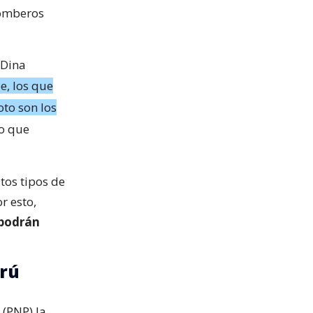
Bomberos
 Dina
e, los que
to son los
lo que
tos tipos de
r esto,
 podrán
erú
 (PNP) la