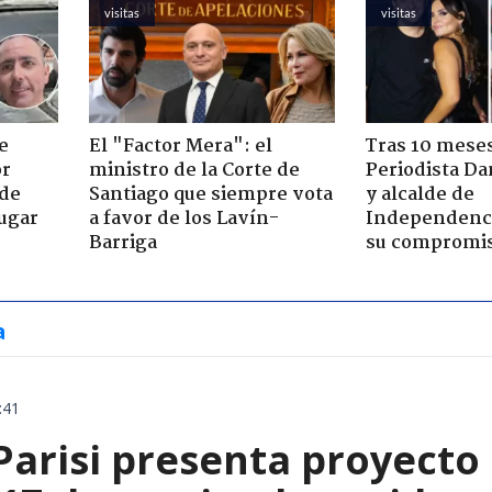
visitas
visitas
e
El "Factor Mera": el
Tras 10 meses
or
ministro de la Corte de
Periodista D
 de
Santiago que siempre vota
y alcalde de
jugar
a favor de los Lavín-
Independenc
Barriga
su compromi
a
:41
Parisi presenta proyecto