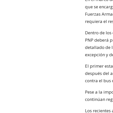
que se encarg
Fuerzas Armad
requiera el re
Dentro de los 
PNP deberá pre
detallado de 
excepción y d
El primer est
después del a
contra el bus 
Pese a la imp
continúan regi
Los recientes