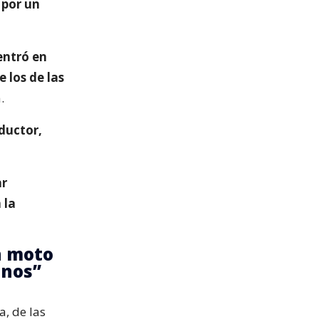
 por un
entró en
 los de las
.
nductor,
ar
 la
n moto
anos”
a, de las