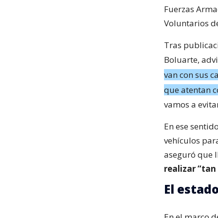
Fuerzas Armad
Voluntarios de
Tras publicaci
Boluarte, adv
van con sus c
que atentan c
vamos a evitar
En ese sentid
vehículos par
aseguró que ll
realizar “tan
El estad
En el marco de