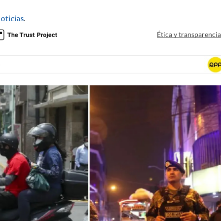
oticias
.
Ética y transparenci