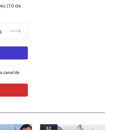
ves (10 de
s
o canal de
52