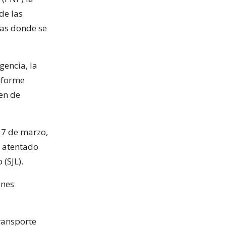
de las
nas donde se
gencia, la
informe
men de
17 de marzo,
n atentado
 (SJL).
ones
ransporte