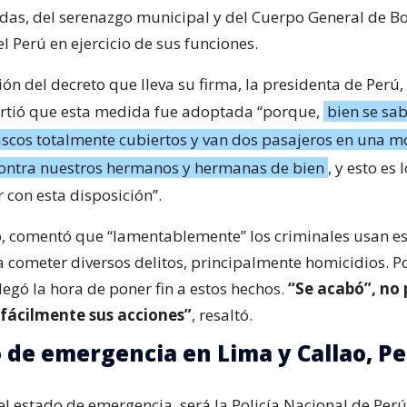
as, del serenazgo municipal y del Cuerpo General de 
l Perú en ejercicio de sus funciones.
ón del decreto que lleva su firma, la presidenta de Perú,
irtió que esta medida fue adoptada “porque,
bien se sab
ascos totalmente cubiertos y van dos pasajeros en una mo
ontra nuestros hermanos y hermanas de bien
, y esto es 
 con esta disposición”.
o, comentó que “lamentablemente” los criminales usan es
a cometer diversos delitos, principalmente homicidios. Po
egó la hora de poner fin a estos hechos.
“Se acabó”, no
 fácilmente sus acciones”
, resaltó.
o de emergencia en Lima y Callao, P
l estado de emergencia, será la Policía Nacional de Perú