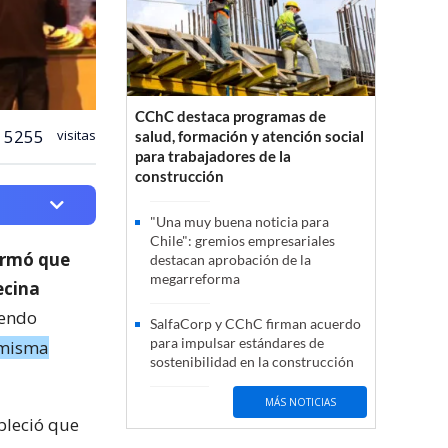
CChC destaca programas de
5255
visitas
salud, formación y atención social
para trabajadores de la
construcción
"Una muy buena noticia para
Chile": gremios empresariales
formó que
destacan aprobación de la
megarreforma
ecina
iendo
SalfaCorp y CChC firman acuerdo
para impulsar estándares de
 misma
sostenibilidad en la construcción
MÁS NOTICIAS
ableció que