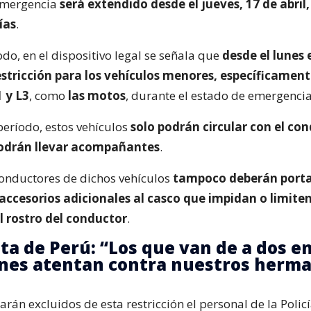
 emergencia
será extendido desde el jueves, 17 de abril,
ías
.
o, en el dispositivo legal se señala que
desde el lunes 
estricción para los vehículos menores, específicamente
 y L3
, como
las motos
, durante el estado de emergencia
período, estos vehículos
solo podrán circular con el co
odrán llevar acompañantes
.
onductores de dichos vehículos
tampoco deberán port
accesorios adicionales al casco que impidan o limiten
el rostro del conductor
.
ta de Perú: “Los que van de a dos e
nes atentan contra nuestros herm
rán excluidos de esta restricción el personal de la Policí