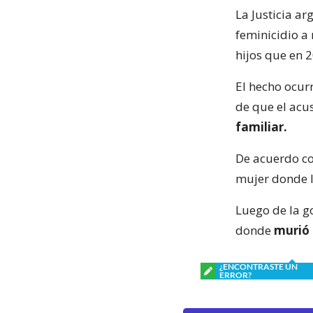
La Justicia ar
feminicidio a
hijos que en 
El hecho ocurr
de que el acu
familiar.
De acuerdo con
mujer donde la
Luego de la g
donde
murió 
¿ENCONTRASTE UN
ERROR?