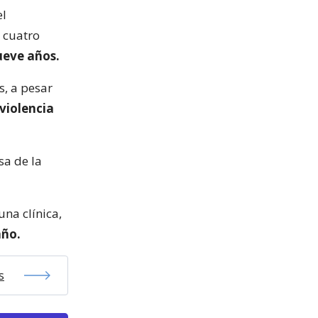
el
s cuatro
ueve años.
s, a pesar
 violencia
sa de la
na clínica,
año.
s