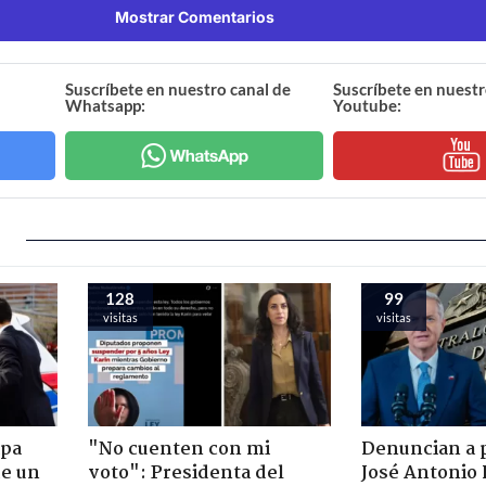
Mostrar Comentarios
Suscríbete en nuestro canal de
Suscríbete en nuestr
Whatsapp:
Youtube:
128
99
visitas
visitas
apa
"No cuenten con mi
Denuncian a 
de un
voto": Presidenta del
José Antonio 