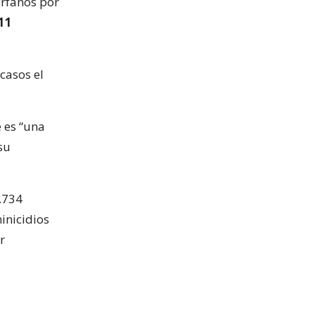
érfanos por
11
casos el
 es “una
su
.734
minicidios
r