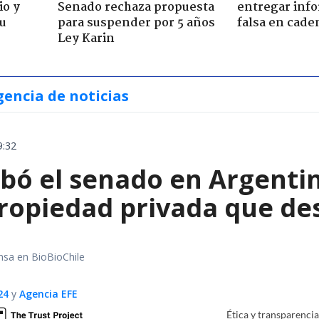
io y
Senado rechaza propuesta
entregar inf
su
para suspender por 5 años
falsa en cade
Ley Karin
gencia de noticias
9:32
bó el senado en Argentin
propiedad privada que de
nsa en BioBioChile
24
y
Agencia EFE
Ética y transparenci