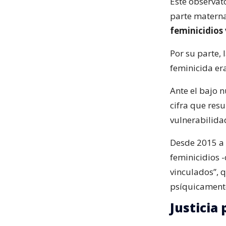
Este observat
parte matern
feminicidios
Por su parte,
feminicida era
Ante el bajo 
cifra que res
vulnerabilida
Desde 2015 a 
feminicidios -
vinculados”, 
psíquicament
Justicia 