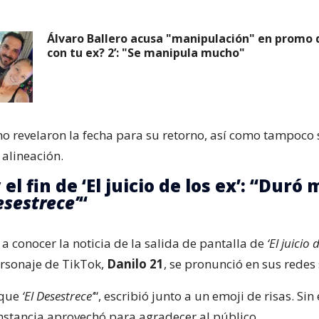
Álvaro Ballero acusa "manipulación" en promo d
con tu ex? 2’: "Se manipula mucho"
no revelaron la fecha para su retorno, así como tampoco s
alineación.
 el fin de ‘El juicio de los ex’: “Duró
esestrece’
“
a conocer la noticia de la salida de pantalla de
‘El juicio 
ersonaje de TikTok,
Danilo 21
, se pronunció en sus redes 
 que
‘El Desestrece’
“, escribió junto a un emoji de risas. Si
nstancia aprovechó para agradecer al público.