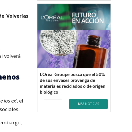
e ’Volverías
i volverá
L’Oréal Groupe busca que el 50%
 menos
de sus envases provenga de
materiales reciclados o de origen
biológico
de los ex’
, el
MÁS NOTICIAS
sociales.
n embargo,