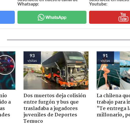
Whatsapp:
Youtube:
93
91
visitas
visitas
nio
Dos muertos deja colisión
La chilena qu
ido a
entre furgón y bus que
trabajo para i
ras
trasladaba a jugadores
"Te entrega l
ndes
juveniles de Deportes
millonario, p
Temuco