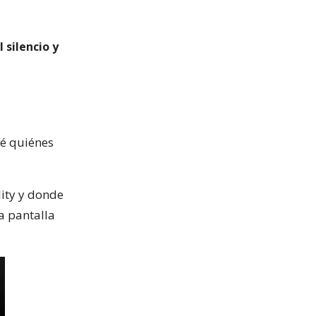
 silencio y
ré quiénes
lity y donde
la pantalla