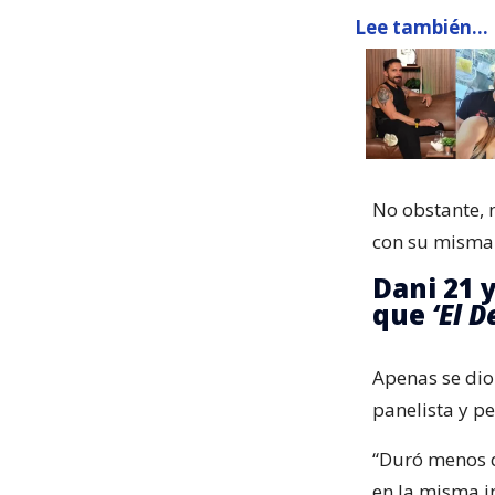
Lee también...
No obstante, 
con su misma 
Dani 21 y
que
‘El D
Apenas se dio 
panelista y p
“Duró menos
en la misma i