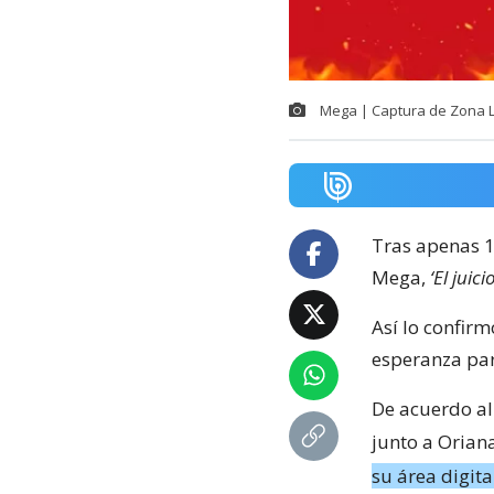
Mega | Captura de Zona L
Tras apenas 1
Mega,
‘El juici
Así lo confir
esperanza par
De acuerdo al
junto a Oriana
su área digita