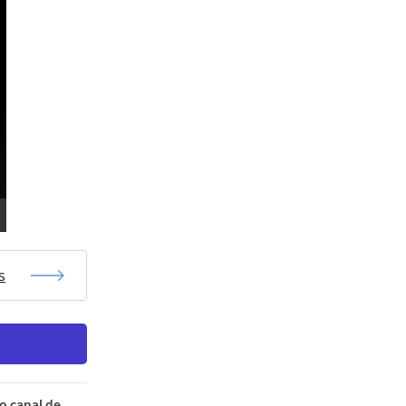
s
o canal de