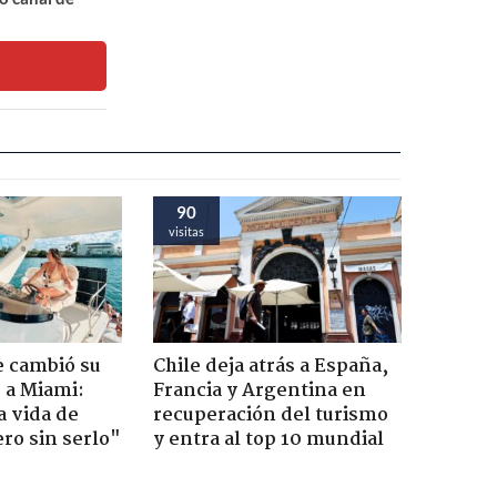
90
visitas
e cambió su
Chile deja atrás a España,
r a Miami:
Francia y Argentina en
a vida de
recuperación del turismo
ero sin serlo"
y entra al top 10 mundial