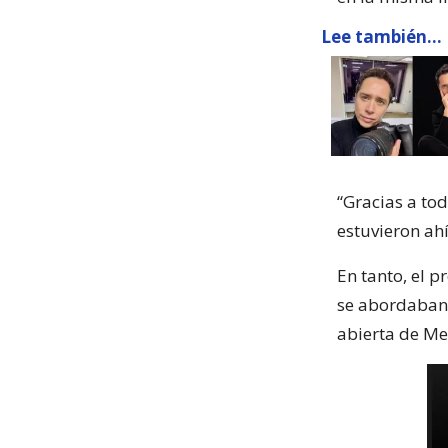
Lee también...
“Gracias a to
estuvieron ah
En tanto, el p
se abordaban l
abierta de Meg