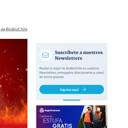
a de BioBioChile