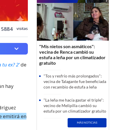
5884
visitas
"Mis nietos son asmáticos":
vecina de Renca cambió su
estufa a leña por un climatizador
gratuito
 tu ex? 2’
de
"Tos y resfrío más prolongados":
vecina de Talagante fue beneficiada
ún hay
con recambio de estufa a leña
"La leña me hacía gastar el triple":
vecino de Melipilla cambió su
dríguez
estufa por un climatizador gratuito
e emitirá en
MÁS NOTICIAS