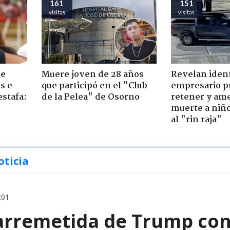
161
151
visitas
visitas
de
Muere joven de 28 años
Revelan iden
s e
que participó en el "Club
empresario p
estafa:
de la Pelea" de Osorno
retener y am
muerte a niño
al "rin raja"
oticia
:01
arremetida de Trump cont