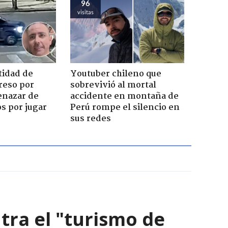
96
visitas
tidad de
Youtuber chileno que
reso por
sobrevivió al mortal
enazar de
accidente en montaña de
s por jugar
Perú rompe el silencio en
sus redes
ra el "turismo de