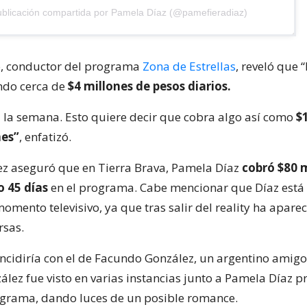
blicación compartida por Pamela Díaz (@pamefieradiaz)
o, conductor del programa
Zona de Estrellas
, reveló que “
ndo cerca de
$4 millones de pesos diarios.
a la semana. Esto quiere decir que cobra algo así como
$
mes”
, enfatizó.
 aseguró que en Tierra Brava, Pamela Díaz
cobró $80 m
o 45 días
en el programa. Cabe mencionar que Díaz est
omento televisivo, ya que tras salir del reality ha apar
rsas.
incidiría con el de Facundo González, un argentino amig
ález fue visto en varias instancias junto a Pamela Díaz p
ograma, dando luces de un posible romance.