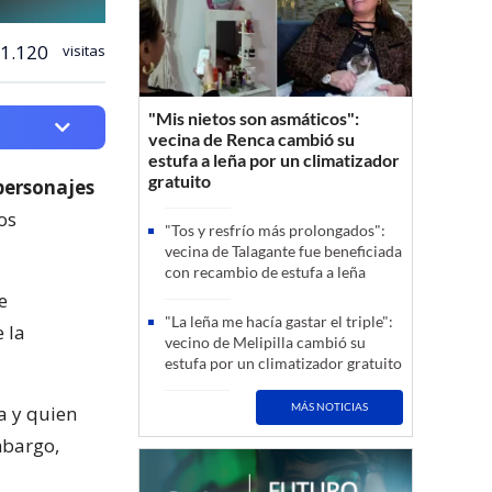
1.120
visitas
"Mis nietos son asmáticos":
vecina de Renca cambió su
estufa a leña por un climatizador
gratuito
 personajes
os
"Tos y resfrío más prolongados":
vecina de Talagante fue beneficiada
con recambio de estufa a leña
e
"La leña me hacía gastar el triple":
 la
vecino de Melipilla cambió su
estufa por un climatizador gratuito
MÁS NOTICIAS
a y quien
mbargo,