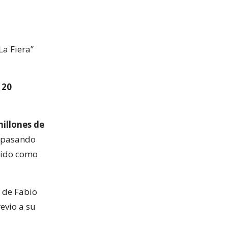
La Fiera”
120
illones de
á pasando
ecido como
o de Fabio
revio a su