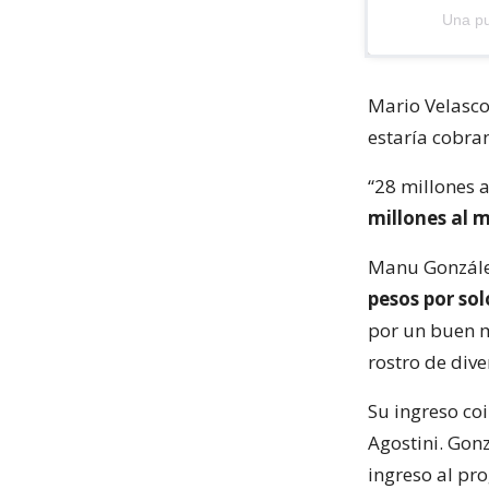
Una pu
Mario Velasc
estaría cobra
“28 millones 
millones al 
Manu González
pesos por sol
por un buen m
rostro de dive
Su ingreso co
Agostini. Gonz
ingreso al pr