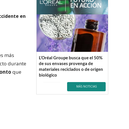
ccidente en
jes más
L’Oréal Groupe busca que el 50%
icto durante
de sus envases provenga de
materiales reciclados o de origen
monto
que
biológico
MÁS NOTICIAS