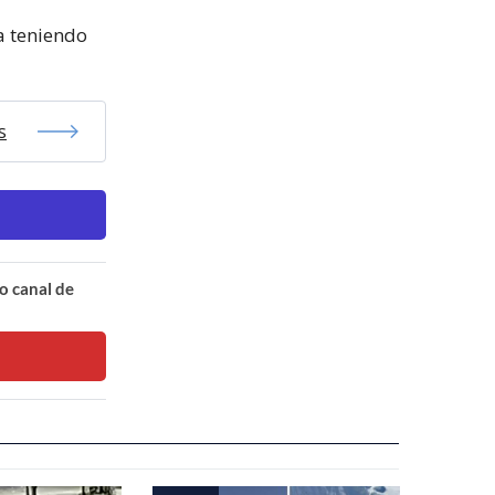
ía teniendo
s
o canal de